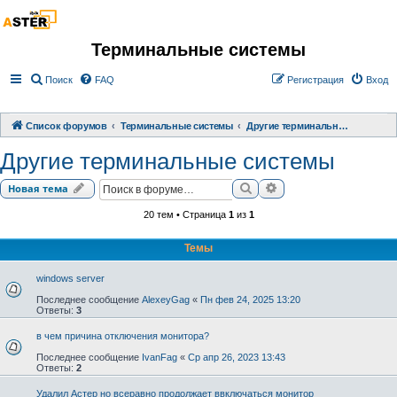
Терминальные системы
Поиск
FAQ
Регистрация
Вход
Список форумов
Терминальные системы
Другие терминальные системы
Другие терминальные системы
Поиск
Расширенный поиск
Новая тема
20 тем • Страница
1
из
1
Темы
windows server
Последнее сообщение
AlexeyGag
«
Пн фев 24, 2025 13:20
Ответы:
3
в чем причина отключения монитора?
Последнее сообщение
IvanFag
«
Ср апр 26, 2023 13:43
Ответы:
2
Удалил Астер но всеравно продолжает ввключаться монитор