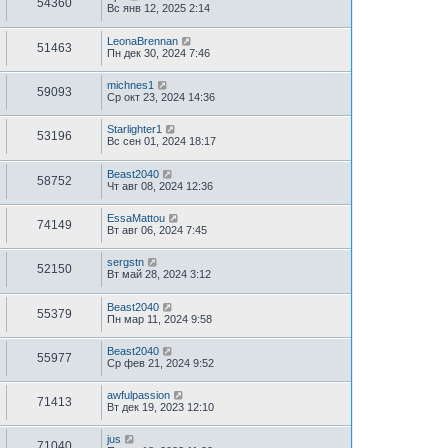
54360
Вс янв 12, 2025 2:14
LeonaBrennan
51463
Пн дек 30, 2024 7:46
michnes1
59093
Ср окт 23, 2024 14:36
Starlighter1
53196
Вс сен 01, 2024 18:17
Beast2040
58752
Чт авг 08, 2024 12:36
EssaMattou
74149
Вт авг 06, 2024 7:45
sergstn
52150
Вт май 28, 2024 3:12
Beast2040
55379
Пн мар 11, 2024 9:58
Beast2040
55977
Ср фев 21, 2024 9:52
awfulpassion
71413
Вт дек 19, 2023 12:10
jus
71040