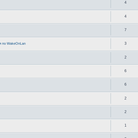
4
4
7
3
я по WakeOnLan
2
6
6
2
2
1