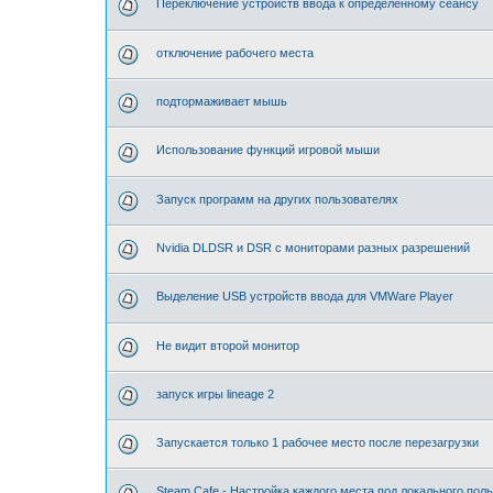
Переключение устройств ввода к определённому сеансу
отключение рабочего места
подтормаживает мышь
Использование функций игровой мыши
Запуск программ на других пользователях
Nvidia DLDSR и DSR с мониторами разных разрешений
Выделение USB устройств ввода для VMWare Player
Не видит второй монитор
запуск игры lineage 2
Запускается только 1 рабочее место после перезагрузки
Steam Cafe - Настройка каждого места под локального пол