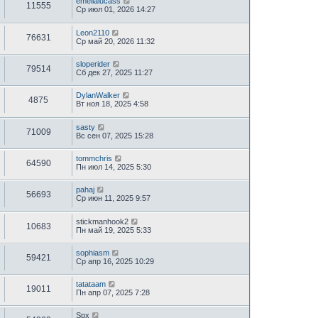
emelialucass
11555
Ср июл 01, 2026 14:27
Leon2110
76631
Ср май 20, 2026 11:32
sloperider
79514
Сб дек 27, 2025 11:27
DylanWalker
4875
Вт ноя 18, 2025 4:58
sasty
71009
Вс сен 07, 2025 15:28
tommchris
64590
Пн июл 14, 2025 5:30
pahaj
56693
Ср июн 11, 2025 9:57
stickmanhook2
10683
Пн май 19, 2025 5:33
sophiasm
59421
Ср апр 16, 2025 10:29
tatataam
19011
Пн апр 07, 2025 7:28
Spx