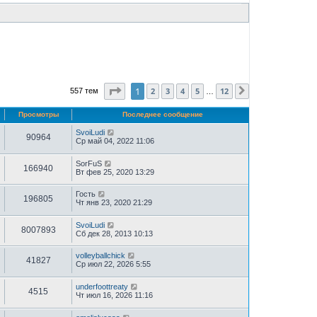
Страница
1
из
12
1
2
3
4
5
12
557 тем
След.
…
Просмотры
Последнее сообщение
SvoiLudi
90964
Ср май 04, 2022 11:06
SorFuS
166940
Вт фев 25, 2020 13:29
Гость
196805
Чт янв 23, 2020 21:29
SvoiLudi
8007893
Сб дек 28, 2013 10:13
volleyballchick
41827
Ср июл 22, 2026 5:55
underfoottreaty
4515
Чт июл 16, 2026 11:16