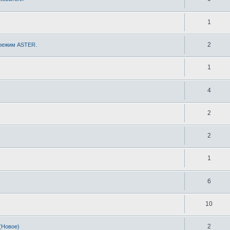
1
2
 режим ASTER.
1
4
2
2
1
6
10
2
(Новое)