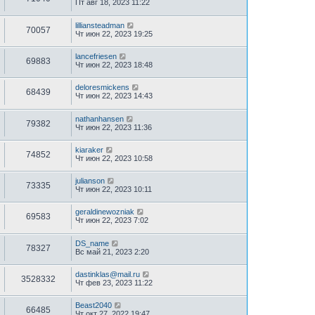
Пт авг 18, 2023 11:22
lilliansteadman
70057
Чт июн 22, 2023 19:25
lancefriesen
69883
Чт июн 22, 2023 18:48
deloresmickens
68439
Чт июн 22, 2023 14:43
nathanhansen
79382
Чт июн 22, 2023 11:36
kiaraker
74852
Чт июн 22, 2023 10:58
julianson
73335
Чт июн 22, 2023 10:11
geraldinewozniak
69583
Чт июн 22, 2023 7:02
DS_name
78327
Вс май 21, 2023 2:20
dastinklas@mail.ru
3528332
Чт фев 23, 2023 11:22
Beast2040
66485
Чт окт 27, 2022 19:47