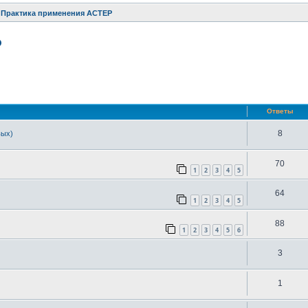
Практика применения АСТЕР
Р
ренный поиск
Ответы
8
вых)
70
1
2
3
4
5
64
1
2
3
4
5
88
1
2
3
4
5
6
3
1