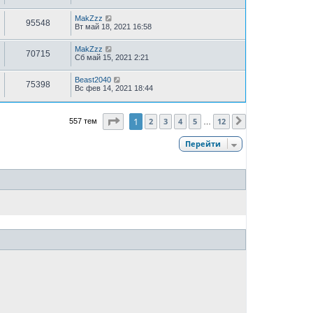
MakZzz
95548
Вт май 18, 2021 16:58
MakZzz
70715
Сб май 15, 2021 2:21
Beast2040
75398
Вс фев 14, 2021 18:44
Страница
1
из
12
1
2
3
4
5
12
557 тем
След.
…
Перейти