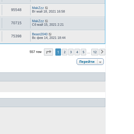
MakZzz
95548
Вт май 18, 2021 16:58
MakZzz
70715
Сб май 15, 2021 2:21
Beast2040
75398
Вс фев 14, 2021 18:44
Страница
1
из
12
1
2
3
4
5
12
557 тем
След.
…
Перейти