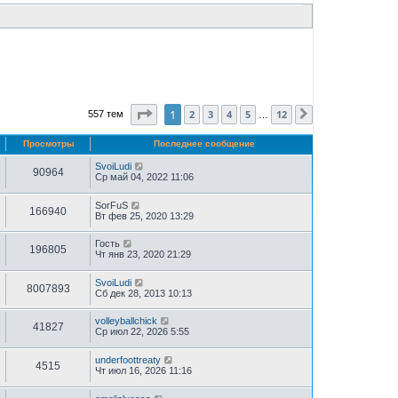
Страница
1
из
12
1
2
3
4
5
12
557 тем
След.
…
Просмотры
Последнее сообщение
SvoiLudi
90964
Ср май 04, 2022 11:06
SorFuS
166940
Вт фев 25, 2020 13:29
Гость
196805
Чт янв 23, 2020 21:29
SvoiLudi
8007893
Сб дек 28, 2013 10:13
volleyballchick
41827
Ср июл 22, 2026 5:55
underfoottreaty
4515
Чт июл 16, 2026 11:16