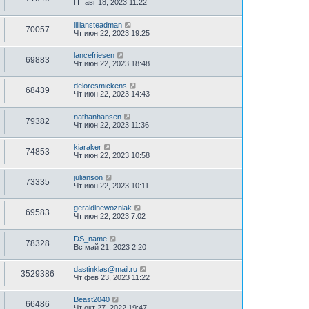
Пт авг 18, 2023 11:22
lilliansteadman
70057
Чт июн 22, 2023 19:25
lancefriesen
69883
Чт июн 22, 2023 18:48
deloresmickens
68439
Чт июн 22, 2023 14:43
nathanhansen
79382
Чт июн 22, 2023 11:36
kiaraker
74853
Чт июн 22, 2023 10:58
julianson
73335
Чт июн 22, 2023 10:11
geraldinewozniak
69583
Чт июн 22, 2023 7:02
DS_name
78328
Вс май 21, 2023 2:20
dastinklas@mail.ru
3529386
Чт фев 23, 2023 11:22
Beast2040
66486
Чт окт 27, 2022 19:47