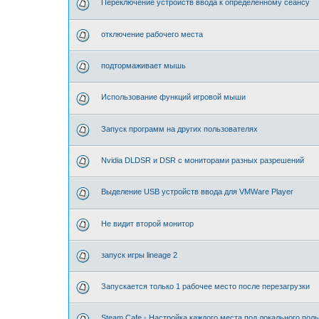
Переключение устройств ввода к определённому сеансу
отключение рабочего места
подтормаживает мышь
Использование функций игровой мыши
Запуск программ на других пользователях
Nvidia DLDSR и DSR с мониторами разных разрешений
Выделение USB устройств ввода для VMWare Player
Не видит второй монитор
запуск игры lineage 2
Запускается только 1 рабочее место после перезагрузки
Steam Cafe - Настройка каждого места под локального пол