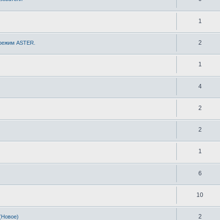
1
2
 режим ASTER.
1
4
2
2
1
6
10
2
(Новое)