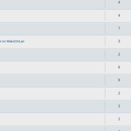
4
4
7
3
я по WakeOnLan
2
6
6
2
2
1