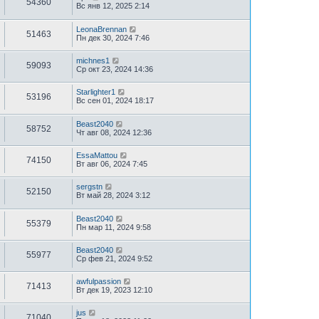
54360
Вс янв 12, 2025 2:14
LeonaBrennan
51463
Пн дек 30, 2024 7:46
michnes1
59093
Ср окт 23, 2024 14:36
Starlighter1
53196
Вс сен 01, 2024 18:17
Beast2040
58752
Чт авг 08, 2024 12:36
EssaMattou
74150
Вт авг 06, 2024 7:45
sergstn
52150
Вт май 28, 2024 3:12
Beast2040
55379
Пн мар 11, 2024 9:58
Beast2040
55977
Ср фев 21, 2024 9:52
awfulpassion
71413
Вт дек 19, 2023 12:10
jus
71040