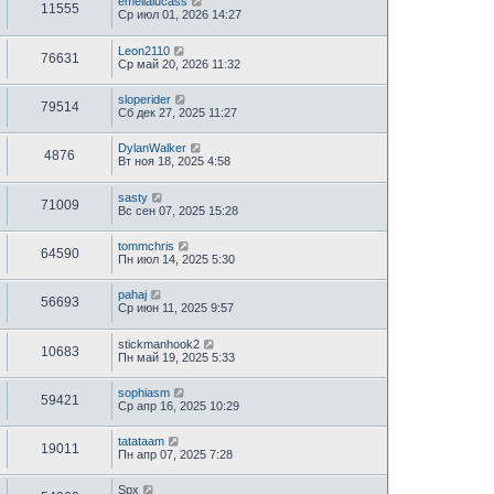
emelialucass
11555
Ср июл 01, 2026 14:27
Leon2110
76631
Ср май 20, 2026 11:32
sloperider
79514
Сб дек 27, 2025 11:27
DylanWalker
4876
Вт ноя 18, 2025 4:58
sasty
71009
Вс сен 07, 2025 15:28
tommchris
64590
Пн июл 14, 2025 5:30
pahaj
56693
Ср июн 11, 2025 9:57
stickmanhook2
10683
Пн май 19, 2025 5:33
sophiasm
59421
Ср апр 16, 2025 10:29
tatataam
19011
Пн апр 07, 2025 7:28
Spx