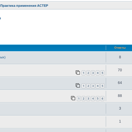
Практика применения АСТЕР
Р
ренный поиск
Ответы
8
вых)
70
1
2
3
4
5
64
1
2
3
4
5
88
1
2
3
4
5
6
3
1