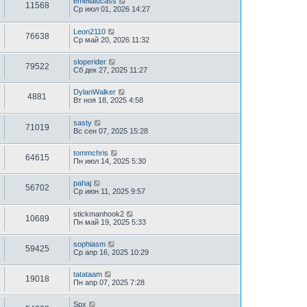
emelialucass
11568
Ср июл 01, 2026 14:27
Leon2110
76638
Ср май 20, 2026 11:32
sloperider
79522
Сб дек 27, 2025 11:27
DylanWalker
4881
Вт ноя 18, 2025 4:58
sasty
71019
Вс сен 07, 2025 15:28
tommchris
64615
Пн июл 14, 2025 5:30
pahaj
56702
Ср июн 11, 2025 9:57
stickmanhook2
10689
Пн май 19, 2025 5:33
sophiasm
59425
Ср апр 16, 2025 10:29
tatataam
19018
Пн апр 07, 2025 7:28
Spx