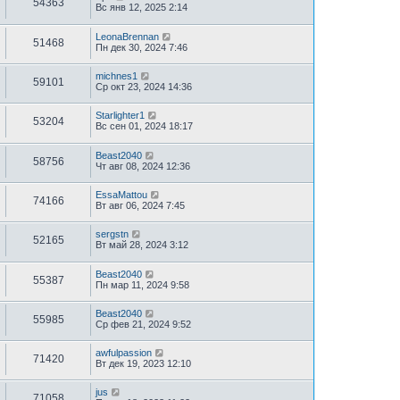
54363
Вс янв 12, 2025 2:14
LeonaBrennan
51468
Пн дек 30, 2024 7:46
michnes1
59101
Ср окт 23, 2024 14:36
Starlighter1
53204
Вс сен 01, 2024 18:17
Beast2040
58756
Чт авг 08, 2024 12:36
EssaMattou
74166
Вт авг 06, 2024 7:45
sergstn
52165
Вт май 28, 2024 3:12
Beast2040
55387
Пн мар 11, 2024 9:58
Beast2040
55985
Ср фев 21, 2024 9:52
awfulpassion
71420
Вт дек 19, 2023 12:10
jus
71058