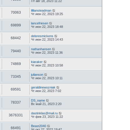
Пт авг 18, 2023 11:22
lilliansteadman
70063
Чт июн 22, 2023 19:25
lancefriesen
69899
Чт июн 22, 2023 18:48
deloresmickens
68442
Чт июн 22, 2023 14:43
nathanhansen
79440
Чт июн 22, 2023 11:36
kiaraker
74869
Чт июн 22, 2023 10:58
julianson
73345
Чт июн 22, 2023 10:11
geraldinewozniak
69591
Чт июн 22, 2023 7:02
DS_name
78337
Вс май 21, 2023 2:20
dastinklas@mail.ru
3676331
Чт фев 23, 2023 11:22
Beast2040
66491
Чт окт 27, 2022 19:47