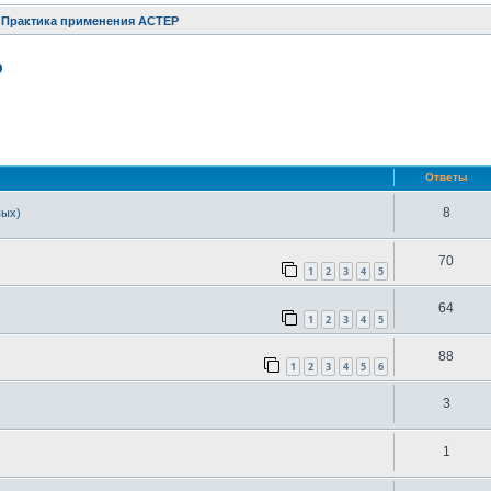
Практика применения АСТЕР
Р
ренный поиск
Ответы
8
вых)
70
1
2
3
4
5
64
1
2
3
4
5
88
1
2
3
4
5
6
3
1