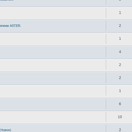
1
2
 режим ASTER.
1
4
2
2
1
6
10
2
(Новое)