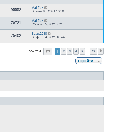
MakZzz
95552
Вт май 18, 2021 16:58
MakZzz
70721
Сб май 15, 2021 2:21
Beast2040
75402
Вс фев 14, 2021 18:44
Страница
1
из
12
1
2
3
4
5
12
557 тем
След.
…
Перейти