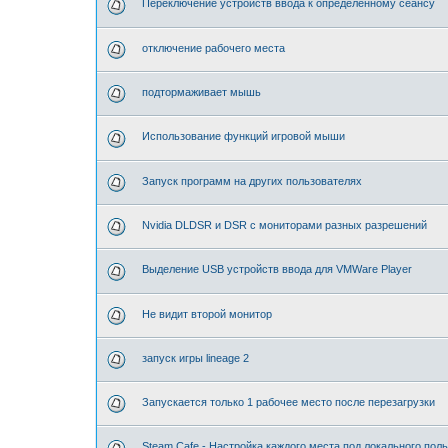
Переключение устройств ввода к определённому сеансу
отключение рабочего места
подтормаживает мышь
Использование функций игровой мыши
Запуск программ на других пользователях
Nvidia DLDSR и DSR с мониторами разных разрешений
Выделение USB устройств ввода для VMWare Player
Не видит второй монитор
запуск игры lineage 2
Запускается только 1 рабочее место после перезагрузки
Steam Cafe - Настройка каждого места под локального пол