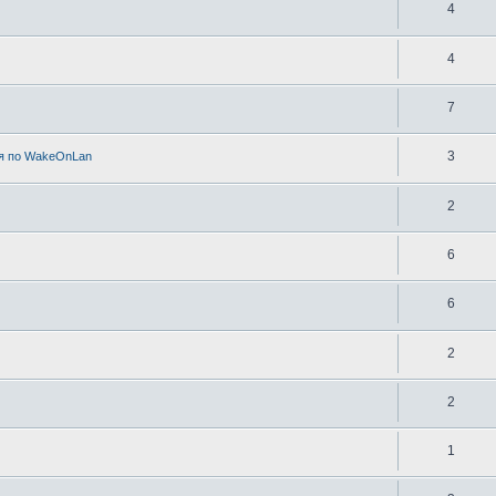
4
4
7
3
я по WakeOnLan
2
6
6
2
2
1