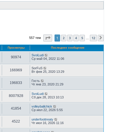
Страница
1
из
12
1
2
3
4
5
12
557 тем
След.
…
Просмотры
Последнее сообщение
SvoiLudi
90974
Ср май 04, 2022 11:06
SorFuS
166969
Вт фев 25, 2020 13:29
Гость
196833
Чт янв 23, 2020 21:29
SvoiLudi
8007928
Сб дек 28, 2013 10:13
volleyballchick
41854
Ср июл 22, 2026 5:55
underfoottreaty
4522
Чт июл 16, 2026 11:16