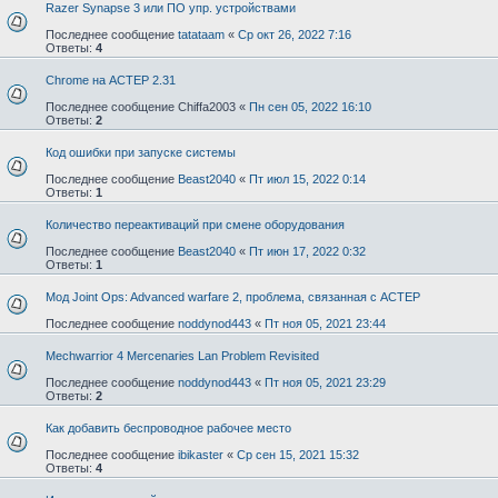
Razer Synapse 3 или ПО упр. устройствами
Последнее сообщение
tatataam
«
Ср окт 26, 2022 7:16
Ответы:
4
Chrome на АСТЕР 2.31
Последнее сообщение
Chiffa2003
«
Пн сен 05, 2022 16:10
Ответы:
2
Код ошибки при запуске системы
Последнее сообщение
Beast2040
«
Пт июл 15, 2022 0:14
Ответы:
1
Количество переактиваций при смене оборудования
Последнее сообщение
Beast2040
«
Пт июн 17, 2022 0:32
Ответы:
1
Мод Joint Ops: Advanced warfare 2, проблема, связанная с АСТЕР
Последнее сообщение
noddynod443
«
Пт ноя 05, 2021 23:44
Mechwarrior 4 Mercenaries Lan Problem Revisited
Последнее сообщение
noddynod443
«
Пт ноя 05, 2021 23:29
Ответы:
2
Как добавить беспроводное рабочее место
Последнее сообщение
ibikaster
«
Ср сен 15, 2021 15:32
Ответы:
4