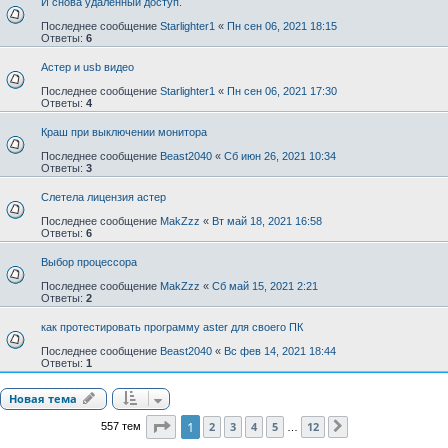
И снова удаленный доступ.
Последнее сообщение
Starlighter1
«
Пн сен 06, 2021 18:15
Ответы:
6
Астер и usb видео
Последнее сообщение
Starlighter1
«
Пн сен 06, 2021 17:30
Ответы:
4
Краш при выключении монитора
Последнее сообщение
Beast2040
«
Сб июн 26, 2021 10:34
Ответы:
3
Слетела лицензия астер
Последнее сообщение
MakZzz
«
Вт май 18, 2021 16:58
Ответы:
6
Выбор процессора
Последнее сообщение
MakZzz
«
Сб май 15, 2021 2:21
Ответы:
2
как протестировать программу aster для своего ПК
Последнее сообщение
Beast2040
«
Вс фев 14, 2021 18:44
Ответы:
1
Новая тема
Страница
1
из
12
1
2
3
4
5
12
557 тем
След.
…