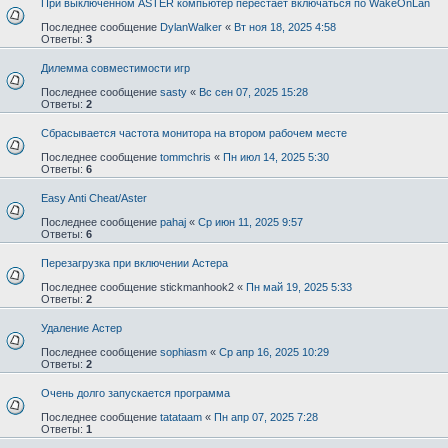
При выключенном ASTER компьютер перестает включаться по WakeOnLan
Последнее сообщение
DylanWalker
«
Вт ноя 18, 2025 4:58
Ответы:
3
Дилемма совместимости игр
Последнее сообщение
sasty
«
Вс сен 07, 2025 15:28
Ответы:
2
Сбрасывается частота монитора на втором рабочем месте
Последнее сообщение
tommchris
«
Пн июл 14, 2025 5:30
Ответы:
6
Easy Anti Cheat/Aster⁠⁠
Последнее сообщение
pahaj
«
Ср июн 11, 2025 9:57
Ответы:
6
Перезагрузка при включении Астера
Последнее сообщение
stickmanhook2
«
Пн май 19, 2025 5:33
Ответы:
2
Удаление Астер
Последнее сообщение
sophiasm
«
Ср апр 16, 2025 10:29
Ответы:
2
Очень долго запускается программа
Последнее сообщение
tatataam
«
Пн апр 07, 2025 7:28
Ответы:
1