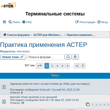
Терминальные системы
Поиск
FAQ
Регистрация
Вход
Список форумов
АСТЕР для Windows 2000/XP/ 7/ 8/ 10
Практика применения АСТЕР
Практика применения АСТЕР
Модератор:
mercenary
Поиск
Расширенный поиск
Новая тема
Страница
1
из
12
1
2
3
4
5
12
557 тем
След.
…
Темы
Удаление рабочих мест на расстояние до 100м (для пытливых)
Последнее сообщение
SvoiLudi
«
Ср май 04, 2022 11:06
Ответы:
8
Краткий обзор проблем и их решений
Последнее сообщение
SorFuS
«
Вт фев 25, 2020 13:29
Ответы:
70
1
2
3
4
5