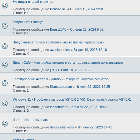
Не видит второй монитор
Последнее сообщение
Beast2040
«
Пн мар 11, 2024 9:58
Ответы:
1
запуск игры lineage 2
Последнее сообщение
Beast2040
«
Ср фев 21, 2024 9:52
Ответы:
1
Запускается только 1 рабочее место после перезагрузки
Последнее сообщение
awfulpassion
«
Вт дек 19, 2023 12:10
Ответы:
4
Steam Cafe - Настройка каждого места под локального пользователя
Последнее сообщение
jus
«
Пт авг 18, 2023 11:22
Тестирование Астер в Дьябло 2 Резурект Ноутбук+Монитор
Последнее сообщение
lilliansteadman
«
Чт июн 22, 2023 19:25
Ответы:
1
Windows 11 - Проблема запуска ASTER 2 (-5). Безопасный режим ASTER.
Последнее сообщение
lancefriesen
«
Чт июн 22, 2023 18:48
Ответы:
2
dark souls III помогите
Последнее сообщение
deloresmickens
«
Чт июн 22, 2023 14:43
Ответы:
1
Aster и Hyper-V