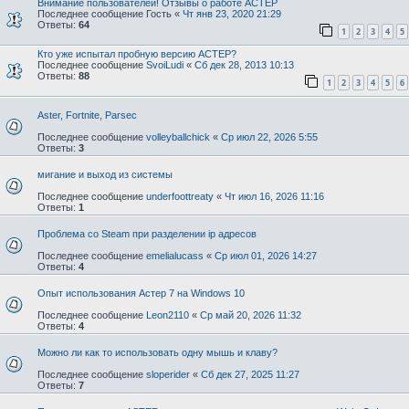
Внимание пользователей! Отзывы о работе АСТЕР
Последнее сообщение
Гость
«
Чт янв 23, 2020 21:29
Ответы:
64
1
2
3
4
5
Кто уже испытал пробную версию АСТЕР?
Последнее сообщение
SvoiLudi
«
Сб дек 28, 2013 10:13
Ответы:
88
1
2
3
4
5
6
Aster, Fortnite, Parsec
Последнее сообщение
volleyballchick
«
Ср июл 22, 2026 5:55
Ответы:
3
мигание и выход из системы
Последнее сообщение
underfoottreaty
«
Чт июл 16, 2026 11:16
Ответы:
1
Проблема со Steam при разделении ip адресов
Последнее сообщение
emelialucass
«
Ср июл 01, 2026 14:27
Ответы:
4
Опыт использования Астер 7 на Windows 10
Последнее сообщение
Leon2110
«
Ср май 20, 2026 11:32
Ответы:
4
Можно ли как то использовать одну мышь и клаву?
Последнее сообщение
sloperider
«
Сб дек 27, 2025 11:27
Ответы:
7