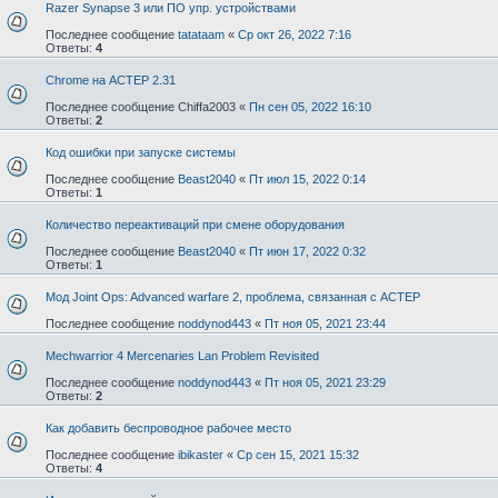
Razer Synapse 3 или ПО упр. устройствами
Последнее сообщение
tatataam
«
Ср окт 26, 2022 7:16
Ответы:
4
Chrome на АСТЕР 2.31
Последнее сообщение
Chiffa2003
«
Пн сен 05, 2022 16:10
Ответы:
2
Код ошибки при запуске системы
Последнее сообщение
Beast2040
«
Пт июл 15, 2022 0:14
Ответы:
1
Количество переактиваций при смене оборудования
Последнее сообщение
Beast2040
«
Пт июн 17, 2022 0:32
Ответы:
1
Мод Joint Ops: Advanced warfare 2, проблема, связанная с АСТЕР
Последнее сообщение
noddynod443
«
Пт ноя 05, 2021 23:44
Mechwarrior 4 Mercenaries Lan Problem Revisited
Последнее сообщение
noddynod443
«
Пт ноя 05, 2021 23:29
Ответы:
2
Как добавить беспроводное рабочее место
Последнее сообщение
ibikaster
«
Ср сен 15, 2021 15:32
Ответы:
4