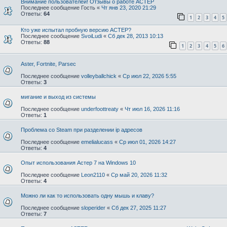
Внимание пользователей! Отзывы о работе АСТЕР
Последнее сообщение
Гость
«
Чт янв 23, 2020 21:29
Ответы:
64
1
2
3
4
5
Кто уже испытал пробную версию АСТЕР?
Последнее сообщение
SvoiLudi
«
Сб дек 28, 2013 10:13
Ответы:
88
1
2
3
4
5
6
Aster, Fortnite, Parsec
Последнее сообщение
volleyballchick
«
Ср июл 22, 2026 5:55
Ответы:
3
мигание и выход из системы
Последнее сообщение
underfoottreaty
«
Чт июл 16, 2026 11:16
Ответы:
1
Проблема со Steam при разделении ip адресов
Последнее сообщение
emelialucass
«
Ср июл 01, 2026 14:27
Ответы:
4
Опыт использования Астер 7 на Windows 10
Последнее сообщение
Leon2110
«
Ср май 20, 2026 11:32
Ответы:
4
Можно ли как то использовать одну мышь и клаву?
Последнее сообщение
sloperider
«
Сб дек 27, 2025 11:27
Ответы:
7