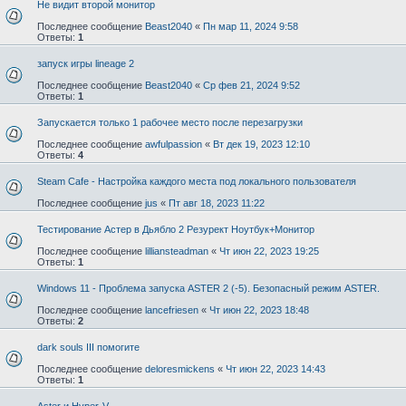
Не видит второй монитор
Последнее сообщение
Beast2040
«
Пн мар 11, 2024 9:58
Ответы:
1
запуск игры lineage 2
Последнее сообщение
Beast2040
«
Ср фев 21, 2024 9:52
Ответы:
1
Запускается только 1 рабочее место после перезагрузки
Последнее сообщение
awfulpassion
«
Вт дек 19, 2023 12:10
Ответы:
4
Steam Cafe - Настройка каждого места под локального пользователя
Последнее сообщение
jus
«
Пт авг 18, 2023 11:22
Тестирование Астер в Дьябло 2 Резурект Ноутбук+Монитор
Последнее сообщение
lilliansteadman
«
Чт июн 22, 2023 19:25
Ответы:
1
Windows 11 - Проблема запуска ASTER 2 (-5). Безопасный режим ASTER.
Последнее сообщение
lancefriesen
«
Чт июн 22, 2023 18:48
Ответы:
2
dark souls III помогите
Последнее сообщение
deloresmickens
«
Чт июн 22, 2023 14:43
Ответы:
1
Aster и Hyper-V