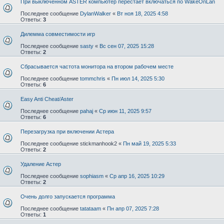
При выключенном ASTER компьютер перестает включаться по WakeOnLan
Последнее сообщение
DylanWalker
«
Вт ноя 18, 2025 4:58
Ответы:
3
Дилемма совместимости игр
Последнее сообщение
sasty
«
Вс сен 07, 2025 15:28
Ответы:
2
Сбрасывается частота монитора на втором рабочем месте
Последнее сообщение
tommchris
«
Пн июл 14, 2025 5:30
Ответы:
6
Easy Anti Cheat/Aster⁠⁠
Последнее сообщение
pahaj
«
Ср июн 11, 2025 9:57
Ответы:
6
Перезагрузка при включении Астера
Последнее сообщение
stickmanhook2
«
Пн май 19, 2025 5:33
Ответы:
2
Удаление Астер
Последнее сообщение
sophiasm
«
Ср апр 16, 2025 10:29
Ответы:
2
Очень долго запускается программа
Последнее сообщение
tatataam
«
Пн апр 07, 2025 7:28
Ответы:
1