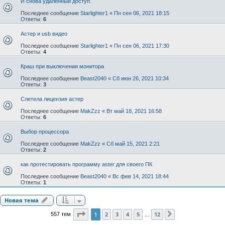
И снова удаленный доступ.
Последнее сообщение
Starlighter1
«
Пн сен 06, 2021 18:15
Ответы:
6
Астер и usb видео
Последнее сообщение
Starlighter1
«
Пн сен 06, 2021 17:30
Ответы:
4
Краш при выключении монитора
Последнее сообщение
Beast2040
«
Сб июн 26, 2021 10:34
Ответы:
3
Слетела лицензия астер
Последнее сообщение
MakZzz
«
Вт май 18, 2021 16:58
Ответы:
6
Выбор процессора
Последнее сообщение
MakZzz
«
Сб май 15, 2021 2:21
Ответы:
2
как протестировать программу aster для своего ПК
Последнее сообщение
Beast2040
«
Вс фев 14, 2021 18:44
Ответы:
1
Новая тема
Страница
1
из
12
1
2
3
4
5
12
557 тем
След.
…