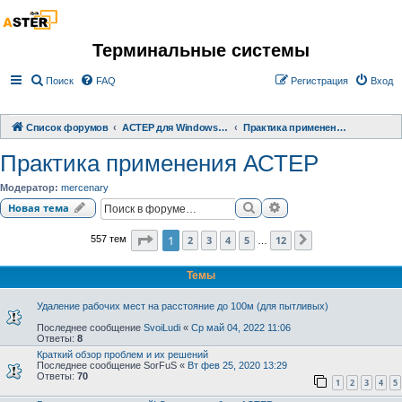
Терминальные системы
Поиск
FAQ
Регистрация
Вход
Список форумов
АСТЕР для Windows 2000/XP/ 7/ 8/ 10
Практика применения АСТЕР
Практика применения АСТЕР
Модератор:
mercenary
Поиск
Расширенный поиск
Новая тема
Страница
1
из
12
1
2
3
4
5
12
557 тем
След.
…
Темы
Удаление рабочих мест на расстояние до 100м (для пытливых)
Последнее сообщение
SvoiLudi
«
Ср май 04, 2022 11:06
Ответы:
8
Краткий обзор проблем и их решений
Последнее сообщение
SorFuS
«
Вт фев 25, 2020 13:29
Ответы:
70
1
2
3
4
5