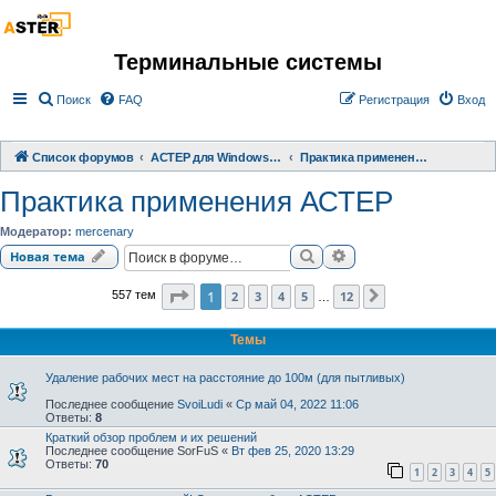
Терминальные системы
Поиск
FAQ
Регистрация
Вход
Список форумов
АСТЕР для Windows 2000/XP/ 7/ 8/ 10
Практика применения АСТЕР
Практика применения АСТЕР
Модератор:
mercenary
Поиск
Расширенный поиск
Новая тема
Страница
1
из
12
1
2
3
4
5
12
557 тем
След.
…
Темы
Удаление рабочих мест на расстояние до 100м (для пытливых)
Последнее сообщение
SvoiLudi
«
Ср май 04, 2022 11:06
Ответы:
8
Краткий обзор проблем и их решений
Последнее сообщение
SorFuS
«
Вт фев 25, 2020 13:29
Ответы:
70
1
2
3
4
5