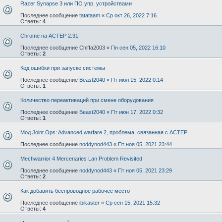
Razer Synapse 3 или ПО упр. устройствами
Последнее сообщение
tatataam
«
Ср окт 26, 2022 7:16
Ответы:
4
Chrome на АСТЕР 2.31
Последнее сообщение
Chiffa2003
«
Пн сен 05, 2022 16:10
Ответы:
2
Код ошибки при запуске системы
Последнее сообщение
Beast2040
«
Пт июл 15, 2022 0:14
Ответы:
1
Количество переактиваций при смене оборудования
Последнее сообщение
Beast2040
«
Пт июн 17, 2022 0:32
Ответы:
1
Мод Joint Ops: Advanced warfare 2, проблема, связанная с АСТЕР
Последнее сообщение
noddynod443
«
Пт ноя 05, 2021 23:44
Mechwarrior 4 Mercenaries Lan Problem Revisited
Последнее сообщение
noddynod443
«
Пт ноя 05, 2021 23:29
Ответы:
2
Как добавить беспроводное рабочее место
Последнее сообщение
ibikaster
«
Ср сен 15, 2021 15:32
Ответы:
4