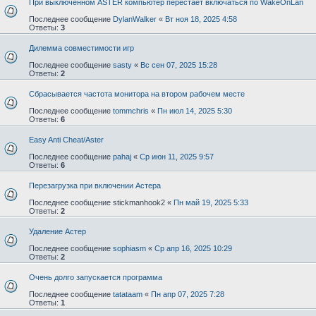
При выключенном ASTER компьютер перестает включаться по WakeOnLan
Последнее сообщение
DylanWalker
«
Вт ноя 18, 2025 4:58
Ответы:
3
Дилемма совместимости игр
Последнее сообщение
sasty
«
Вс сен 07, 2025 15:28
Ответы:
2
Сбрасывается частота монитора на втором рабочем месте
Последнее сообщение
tommchris
«
Пн июл 14, 2025 5:30
Ответы:
6
Easy Anti Cheat/Aster⁠⁠
Последнее сообщение
pahaj
«
Ср июн 11, 2025 9:57
Ответы:
6
Перезагрузка при включении Астера
Последнее сообщение
stickmanhook2
«
Пн май 19, 2025 5:33
Ответы:
2
Удаление Астер
Последнее сообщение
sophiasm
«
Ср апр 16, 2025 10:29
Ответы:
2
Очень долго запускается программа
Последнее сообщение
tatataam
«
Пн апр 07, 2025 7:28
Ответы:
1