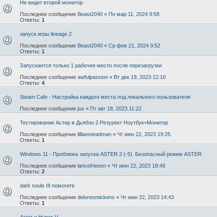
Не видит второй монитор
Последнее сообщение
Beast2040
«
Пн мар 11, 2024 9:58
Ответы:
1
запуск игры lineage 2
Последнее сообщение
Beast2040
«
Ср фев 21, 2024 9:52
Ответы:
1
Запускается только 1 рабочее место после перезагрузки
Последнее сообщение
awfulpassion
«
Вт дек 19, 2023 12:10
Ответы:
4
Steam Cafe - Настройка каждого места под локального пользователя
Последнее сообщение
jus
«
Пт авг 18, 2023 11:22
Тестирование Астер в Дьябло 2 Резурект Ноутбук+Монитор
Последнее сообщение
lilliansteadman
«
Чт июн 22, 2023 19:25
Ответы:
1
Windows 11 - Проблема запуска ASTER 2 (-5). Безопасный режим ASTER.
Последнее сообщение
lancefriesen
«
Чт июн 22, 2023 18:48
Ответы:
2
dark souls III помогите
Последнее сообщение
deloresmickens
«
Чт июн 22, 2023 14:43
Ответы:
1
Aster и Hyper-V