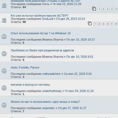
Внимание пользователей! Отзывы о работе АСТЕР
Последнее сообщение
Гость
«
Чт янв 23, 2020 21:29
Ответы:
64
1
2
3
4
5
Кто уже испытал пробную версию АСТЕР?
Последнее сообщение
SvoiLudi
«
Сб дек 28, 2013 10:13
Ответы:
88
1
2
3
4
5
6
Опыт использования Астер 7 на Windows 10
Последнее сообщение
Bhawna Sharma
«
Пн авг 10, 2026 15:37
Ответы:
5
Проблема со Steam при разделении ip адресов
Последнее сообщение
Bhawna Sharma
«
Пн авг 10, 2026 8:51
Ответы:
5
Aster, Fortnite, Parsec
Последнее сообщение
volleyballchick
«
Ср июл 22, 2026 5:55
Ответы:
3
мигание и выход из системы
Последнее сообщение
underfoottreaty
«
Чт июл 16, 2026 11:16
Ответы:
1
Можно ли как то использовать одну мышь и клаву?
Последнее сообщение
sloperider
«
Сб дек 27, 2025 11:27
Ответы:
7