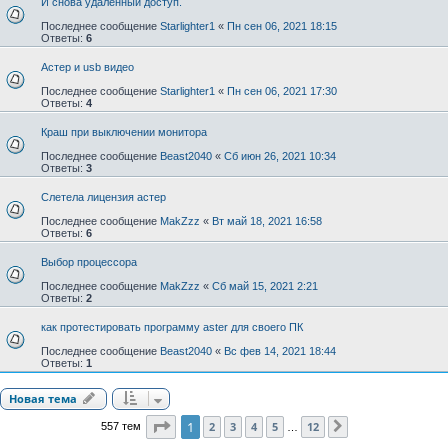
И снова удаленный доступ.
Последнее сообщение
Starlighter1
«
Пн сен 06, 2021 18:15
Ответы:
6
Астер и usb видео
Последнее сообщение
Starlighter1
«
Пн сен 06, 2021 17:30
Ответы:
4
Краш при выключении монитора
Последнее сообщение
Beast2040
«
Сб июн 26, 2021 10:34
Ответы:
3
Слетела лицензия астер
Последнее сообщение
MakZzz
«
Вт май 18, 2021 16:58
Ответы:
6
Выбор процессора
Последнее сообщение
MakZzz
«
Сб май 15, 2021 2:21
Ответы:
2
как протестировать программу aster для своего ПК
Последнее сообщение
Beast2040
«
Вс фев 14, 2021 18:44
Ответы:
1
Новая тема
Страница
1
из
12
1
2
3
4
5
12
557 тем
След.
…