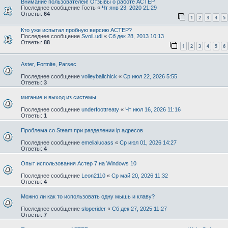
Внимание пользователей! Отзывы о работе АСТЕР
Последнее сообщение
Гость
«
Чт янв 23, 2020 21:29
Ответы:
64
1
2
3
4
5
Кто уже испытал пробную версию АСТЕР?
Последнее сообщение
SvoiLudi
«
Сб дек 28, 2013 10:13
Ответы:
88
1
2
3
4
5
6
Aster, Fortnite, Parsec
Последнее сообщение
volleyballchick
«
Ср июл 22, 2026 5:55
Ответы:
3
мигание и выход из системы
Последнее сообщение
underfoottreaty
«
Чт июл 16, 2026 11:16
Ответы:
1
Проблема со Steam при разделении ip адресов
Последнее сообщение
emelialucass
«
Ср июл 01, 2026 14:27
Ответы:
4
Опыт использования Астер 7 на Windows 10
Последнее сообщение
Leon2110
«
Ср май 20, 2026 11:32
Ответы:
4
Можно ли как то использовать одну мышь и клаву?
Последнее сообщение
sloperider
«
Сб дек 27, 2025 11:27
Ответы:
7