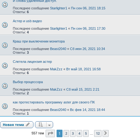
И снова удаленный доступ.
Последнее сообщение
Starlighter1
«
Пн сен 06, 2021 18:15
Ответы:
6
Астер и usb видео
Последнее сообщение
Starlighter1
«
Пн сен 06, 2021 17:30
Ответы:
4
Краш при выключении монитора
Последнее сообщение
Beast2040
«
Сб июн 26, 2021 10:34
Ответы:
3
Слетела лицензия астер
Последнее сообщение
MakZzz
«
Вт май 18, 2021 16:58
Ответы:
6
Выбор процессора
Последнее сообщение
MakZzz
«
Сб май 15, 2021 2:21
Ответы:
2
как протестировать программу aster для своего ПК
Последнее сообщение
Beast2040
«
Вс фев 14, 2021 18:44
Ответы:
1
Новая тема
Страница
1
из
12
1
2
3
4
5
12
557 тем
След.
…