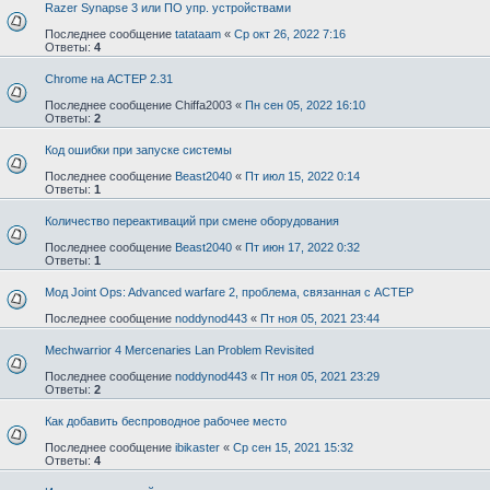
Razer Synapse 3 или ПО упр. устройствами
Последнее сообщение
tatataam
«
Ср окт 26, 2022 7:16
Ответы:
4
Chrome на АСТЕР 2.31
Последнее сообщение
Chiffa2003
«
Пн сен 05, 2022 16:10
Ответы:
2
Код ошибки при запуске системы
Последнее сообщение
Beast2040
«
Пт июл 15, 2022 0:14
Ответы:
1
Количество переактиваций при смене оборудования
Последнее сообщение
Beast2040
«
Пт июн 17, 2022 0:32
Ответы:
1
Мод Joint Ops: Advanced warfare 2, проблема, связанная с АСТЕР
Последнее сообщение
noddynod443
«
Пт ноя 05, 2021 23:44
Mechwarrior 4 Mercenaries Lan Problem Revisited
Последнее сообщение
noddynod443
«
Пт ноя 05, 2021 23:29
Ответы:
2
Как добавить беспроводное рабочее место
Последнее сообщение
ibikaster
«
Ср сен 15, 2021 15:32
Ответы:
4