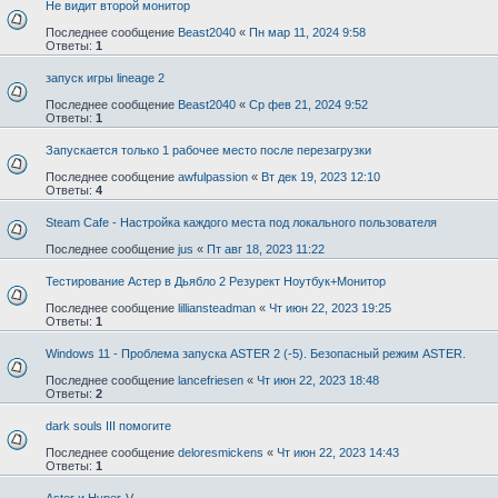
Не видит второй монитор
Последнее сообщение
Beast2040
«
Пн мар 11, 2024 9:58
Ответы:
1
запуск игры lineage 2
Последнее сообщение
Beast2040
«
Ср фев 21, 2024 9:52
Ответы:
1
Запускается только 1 рабочее место после перезагрузки
Последнее сообщение
awfulpassion
«
Вт дек 19, 2023 12:10
Ответы:
4
Steam Cafe - Настройка каждого места под локального пользователя
Последнее сообщение
jus
«
Пт авг 18, 2023 11:22
Тестирование Астер в Дьябло 2 Резурект Ноутбук+Монитор
Последнее сообщение
lilliansteadman
«
Чт июн 22, 2023 19:25
Ответы:
1
Windows 11 - Проблема запуска ASTER 2 (-5). Безопасный режим ASTER.
Последнее сообщение
lancefriesen
«
Чт июн 22, 2023 18:48
Ответы:
2
dark souls III помогите
Последнее сообщение
deloresmickens
«
Чт июн 22, 2023 14:43
Ответы:
1
Aster и Hyper-V