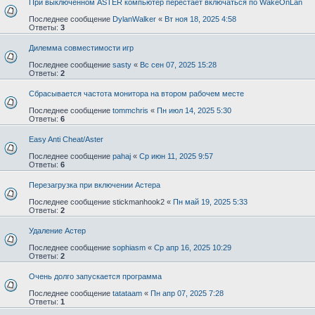
При выключенном ASTER компьютер перестает включаться по WakeOnLan
Последнее сообщение
DylanWalker
«
Вт ноя 18, 2025 4:58
Ответы:
3
Дилемма совместимости игр
Последнее сообщение
sasty
«
Вс сен 07, 2025 15:28
Ответы:
2
Сбрасывается частота монитора на втором рабочем месте
Последнее сообщение
tommchris
«
Пн июл 14, 2025 5:30
Ответы:
6
Easy Anti Cheat/Aster⁠⁠
Последнее сообщение
pahaj
«
Ср июн 11, 2025 9:57
Ответы:
6
Перезагрузка при включении Астера
Последнее сообщение
stickmanhook2
«
Пн май 19, 2025 5:33
Ответы:
2
Удаление Астер
Последнее сообщение
sophiasm
«
Ср апр 16, 2025 10:29
Ответы:
2
Очень долго запускается программа
Последнее сообщение
tatataam
«
Пн апр 07, 2025 7:28
Ответы:
1