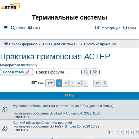
Терминальные системы
Поиск
FAQ
Регистрация
Вход
Список форумов
АСТЕР для Windows 2000/XP/ 7/ 8/ 10
Практика применения АСТЕР
Практика применения АСТЕР
Модератор:
mercenary
Поиск
Расширенный поиск
Новая тема
Страница
1
из
12
1
2
3
4
5
12
557 тем
След.
…
Темы
Удаление рабочих мест на расстояние до 100м (для пытливых)
Последнее сообщение
SvoiLudi
«
Ср май 04, 2022 11:06
Ответы:
8
Краткий обзор проблем и их решений
Последнее сообщение
SorFuS
«
Вт фев 25, 2020 13:29
Ответы:
70
1
2
3
4
5