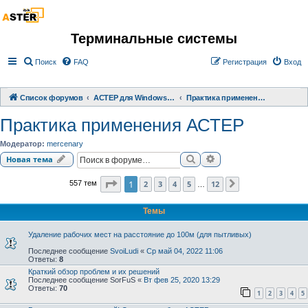
Терминальные системы
Поиск
FAQ
Регистрация
Вход
Список форумов
АСТЕР для Windows 2000/XP/ 7/ 8/ 10
Практика применения АСТЕР
Практика применения АСТЕР
Модератор:
mercenary
Поиск
Расширенный поиск
Новая тема
Страница
1
из
12
1
2
3
4
5
12
557 тем
След.
…
Темы
Удаление рабочих мест на расстояние до 100м (для пытливых)
Последнее сообщение
SvoiLudi
«
Ср май 04, 2022 11:06
Ответы:
8
Краткий обзор проблем и их решений
Последнее сообщение
SorFuS
«
Вт фев 25, 2020 13:29
Ответы:
70
1
2
3
4
5