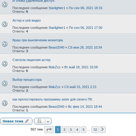
И снова удаленный доступ.
Последнее сообщение
Starlighter1
«
Пн сен 06, 2021 18:15
Ответы:
6
Астер и usb видео
Последнее сообщение
Starlighter1
«
Пн сен 06, 2021 17:30
Ответы:
4
Краш при выключении монитора
Последнее сообщение
Beast2040
«
Сб июн 26, 2021 10:34
Ответы:
3
Слетела лицензия астер
Последнее сообщение
MakZzz
«
Вт май 18, 2021 16:58
Ответы:
6
Выбор процессора
Последнее сообщение
MakZzz
«
Сб май 15, 2021 2:21
Ответы:
2
как протестировать программу aster для своего ПК
Последнее сообщение
Beast2040
«
Вс фев 14, 2021 18:44
Ответы:
1
Новая тема
Страница
1
из
12
1
2
3
4
5
12
557 тем
След.
…