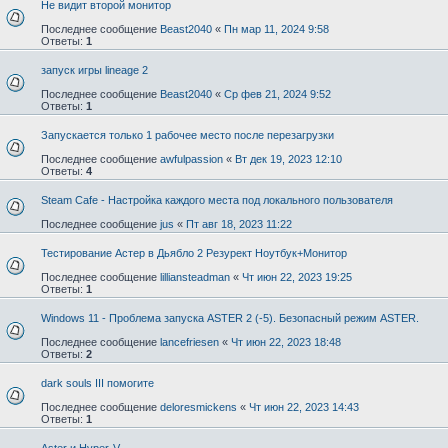
Не видит второй монитор
Последнее сообщение
Beast2040
«
Пн мар 11, 2024 9:58
Ответы:
1
запуск игры lineage 2
Последнее сообщение
Beast2040
«
Ср фев 21, 2024 9:52
Ответы:
1
Запускается только 1 рабочее место после перезагрузки
Последнее сообщение
awfulpassion
«
Вт дек 19, 2023 12:10
Ответы:
4
Steam Cafe - Настройка каждого места под локального пользователя
Последнее сообщение
jus
«
Пт авг 18, 2023 11:22
Тестирование Астер в Дьябло 2 Резурект Ноутбук+Монитор
Последнее сообщение
lilliansteadman
«
Чт июн 22, 2023 19:25
Ответы:
1
Windows 11 - Проблема запуска ASTER 2 (-5). Безопасный режим ASTER.
Последнее сообщение
lancefriesen
«
Чт июн 22, 2023 18:48
Ответы:
2
dark souls III помогите
Последнее сообщение
deloresmickens
«
Чт июн 22, 2023 14:43
Ответы:
1
Aster и Hyper-V