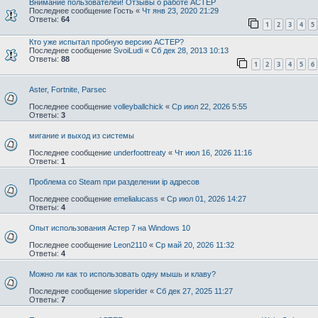
Внимание пользователей! Отзывы о работе АСТЕР
Последнее сообщение
Гость
«
Чт янв 23, 2020 21:29
Ответы:
64
1
2
3
4
5
Кто уже испытал пробную версию АСТЕР?
Последнее сообщение
SvoiLudi
«
Сб дек 28, 2013 10:13
Ответы:
88
1
2
3
4
5
6
Aster, Fortnite, Parsec
Последнее сообщение
volleyballchick
«
Ср июл 22, 2026 5:55
Ответы:
3
мигание и выход из системы
Последнее сообщение
underfoottreaty
«
Чт июл 16, 2026 11:16
Ответы:
1
Проблема со Steam при разделении ip адресов
Последнее сообщение
emelialucass
«
Ср июл 01, 2026 14:27
Ответы:
4
Опыт использования Астер 7 на Windows 10
Последнее сообщение
Leon2110
«
Ср май 20, 2026 11:32
Ответы:
4
Можно ли как то использовать одну мышь и клаву?
Последнее сообщение
sloperider
«
Сб дек 27, 2025 11:27
Ответы:
7