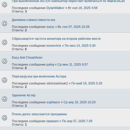
При выключенном ASTER компьютер перестает включаться по WakeOnLan
Последнее сообщение
DylanWalker
«
Вт ноя 18, 2025 4:58
Ответы:
3
Дилемма совместимости игр
Последнее сообщение
sasty
«
Вс сен 07, 2025 15:28
Ответы:
2
Сбрасывается частота монитора на втором рабочем месте
Последнее сообщение
tommchris
«
Пн июл 14, 2025 5:30
Ответы:
6
Easy Anti Cheat/Aster⁠⁠
Последнее сообщение
pahaj
«
Ср июн 11, 2025 9:57
Ответы:
6
Перезагрузка при включении Астера
Последнее сообщение
stickmanhook2
«
Пн май 19, 2025 5:33
Ответы:
2
Удаление Астер
Последнее сообщение
sophiasm
«
Ср апр 16, 2025 10:29
Ответы:
2
Очень долго запускается программа
Последнее сообщение
tatataam
«
Пн апр 07, 2025 7:28
Ответы:
1