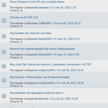
Razer Synapse 3 или ПО упр. устройствами
Последнее сообщение
tatataam
«
Ср окт 26, 2022 7:16
Ответы:
4
Chrome на АСТЕР 2.31
Последнее сообщение
Chiffa2003
«
Пн сен 05, 2022 16:10
Ответы:
2
Код ошибки при запуске системы
Последнее сообщение
Beast2040
«
Пт июл 15, 2022 0:14
Ответы:
1
Количество переактиваций при смене оборудования
Последнее сообщение
Beast2040
«
Пт июн 17, 2022 0:32
Ответы:
1
Мод Joint Ops: Advanced warfare 2, проблема, связанная с АСТЕР
Последнее сообщение
noddynod443
«
Пт ноя 05, 2021 23:44
Mechwarrior 4 Mercenaries Lan Problem Revisited
Последнее сообщение
noddynod443
«
Пт ноя 05, 2021 23:29
Ответы:
2
Как добавить беспроводное рабочее место
Последнее сообщение
ibikaster
«
Ср сен 15, 2021 15:32
Ответы:
4