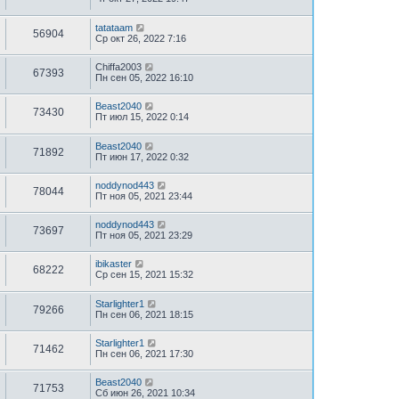
tatataam
56904
Ср окт 26, 2022 7:16
Chiffa2003
67393
Пн сен 05, 2022 16:10
Beast2040
73430
Пт июл 15, 2022 0:14
Beast2040
71892
Пт июн 17, 2022 0:32
noddynod443
78044
Пт ноя 05, 2021 23:44
noddynod443
73697
Пт ноя 05, 2021 23:29
ibikaster
68222
Ср сен 15, 2021 15:32
Starlighter1
79266
Пн сен 06, 2021 18:15
Starlighter1
71462
Пн сен 06, 2021 17:30
Beast2040
71753
Сб июн 26, 2021 10:34