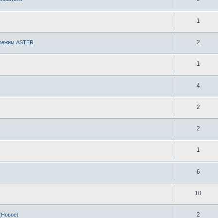
1
2
 режим ASTER.
1
4
2
2
1
6
10
2
(Новое)