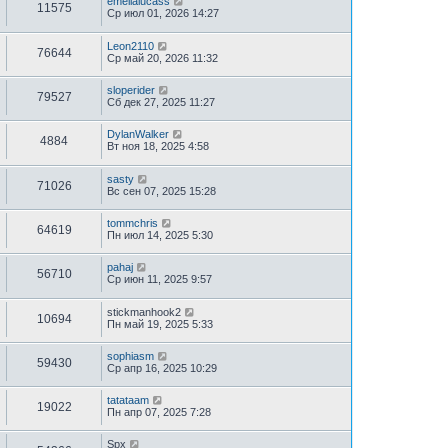
emelialucass
11575
Ср июл 01, 2026 14:27
Leon2110
76644
Ср май 20, 2026 11:32
sloperider
79527
Сб дек 27, 2025 11:27
DylanWalker
4884
Вт ноя 18, 2025 4:58
sasty
71026
Вс сен 07, 2025 15:28
tommchris
64619
Пн июл 14, 2025 5:30
pahaj
56710
Ср июн 11, 2025 9:57
stickmanhook2
10694
Пн май 19, 2025 5:33
sophiasm
59430
Ср апр 16, 2025 10:29
tatataam
19022
Пн апр 07, 2025 7:28
Spx