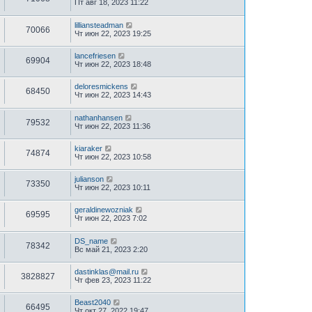
Пт авг 18, 2023 11:22
lilliansteadman
70066
Чт июн 22, 2023 19:25
lancefriesen
69904
Чт июн 22, 2023 18:48
deloresmickens
68450
Чт июн 22, 2023 14:43
nathanhansen
79532
Чт июн 22, 2023 11:36
kiaraker
74874
Чт июн 22, 2023 10:58
julianson
73350
Чт июн 22, 2023 10:11
geraldinewozniak
69595
Чт июн 22, 2023 7:02
DS_name
78342
Вс май 21, 2023 2:20
dastinklas@mail.ru
3828827
Чт фев 23, 2023 11:22
Beast2040
66495
Чт окт 27, 2022 19:47