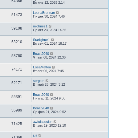
54366
Вс янв 12, 2025 2:14
LeonaBrennan
51473
Пн дек 30, 2024 7:46
michnes1
59108
Ср окт 23, 2024 14:36
Starlighter1
53210
Вс сен 01, 2024 18:17
Beast2040
58760
Чт авг 08, 2024 12:36
EssaMattou
74171
Вт авг 06, 2024 7:45
sergstn
52171
Вт май 28, 2024 3:12
Beast2040
55391
Пн мар 11, 2024 9:58
Beast2040
55989
Ср фев 21, 2024 9:52
awfulpassion
71425
Вт дек 19, 2023 12:10
jus
71068