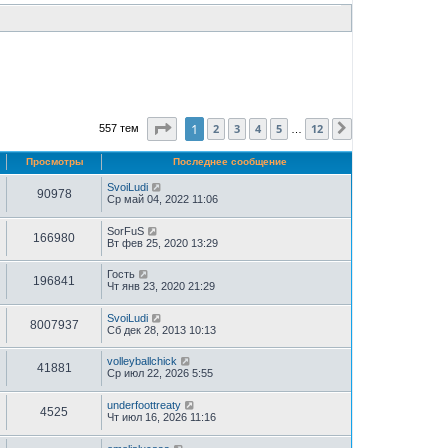
Страница
1
из
12
1
2
3
4
5
12
557 тем
След.
…
Просмотры
Последнее сообщение
SvoiLudi
90978
Ср май 04, 2022 11:06
SorFuS
166980
Вт фев 25, 2020 13:29
Гость
196841
Чт янв 23, 2020 21:29
SvoiLudi
8007937
Сб дек 28, 2013 10:13
volleyballchick
41881
Ср июл 22, 2026 5:55
underfoottreaty
4525
Чт июл 16, 2026 11:16