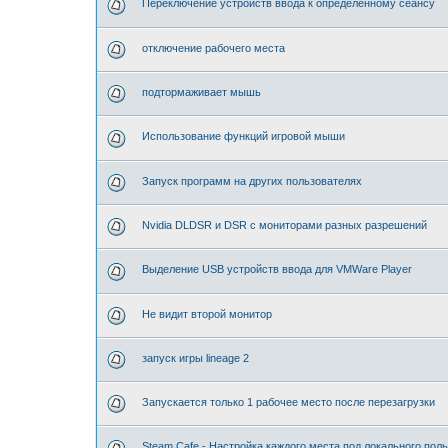
Переключение устройств ввода к определённому сеансу
отключение рабочего места
подтормаживает мышь
Использование функций игровой мыши
Запуск программ на других пользователях
Nvidia DLDSR и DSR с мониторами разных разрешений
Выделение USB устройств ввода для VMWare Player
Не видит второй монитор
запуск игры lineage 2
Запускается только 1 рабочее место после перезагрузки
Steam Cafe - Настройка каждого места под локального пол