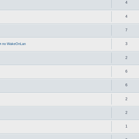
4
4
7
3
я по WakeOnLan
2
6
6
2
2
1