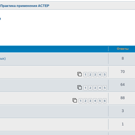
Практика применения АСТЕР
Р
ренный поиск
Ответы
8
вых)
70
1
2
3
4
5
64
1
2
3
4
5
88
1
2
3
4
5
6
3
1