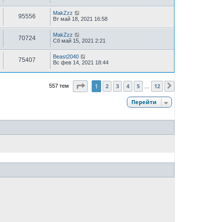
MakZzz
95556
Вт май 18, 2021 16:58
MakZzz
70724
Сб май 15, 2021 2:21
Beast2040
75407
Вс фев 14, 2021 18:44
Страница
1
из
12
1
2
3
4
5
12
557 тем
След.
…
Перейти