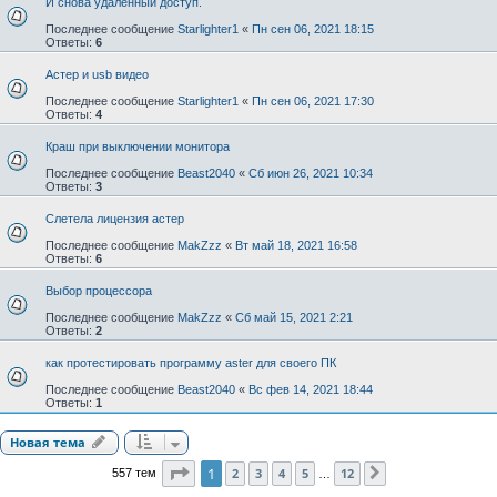
И снова удаленный доступ.
Последнее сообщение
Starlighter1
«
Пн сен 06, 2021 18:15
Ответы:
6
Астер и usb видео
Последнее сообщение
Starlighter1
«
Пн сен 06, 2021 17:30
Ответы:
4
Краш при выключении монитора
Последнее сообщение
Beast2040
«
Сб июн 26, 2021 10:34
Ответы:
3
Слетела лицензия астер
Последнее сообщение
MakZzz
«
Вт май 18, 2021 16:58
Ответы:
6
Выбор процессора
Последнее сообщение
MakZzz
«
Сб май 15, 2021 2:21
Ответы:
2
как протестировать программу aster для своего ПК
Последнее сообщение
Beast2040
«
Вс фев 14, 2021 18:44
Ответы:
1
Новая тема
Страница
1
из
12
1
2
3
4
5
12
557 тем
След.
…