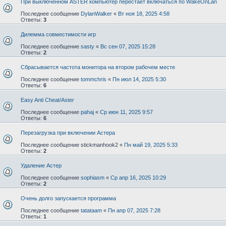
При выключенном ASTER компьютер перестает включаться по WakeOnLan
Последнее сообщение
DylanWalker
«
Вт ноя 18, 2025 4:58
Ответы:
3
Дилемма совместимости игр
Последнее сообщение
sasty
«
Вс сен 07, 2025 15:28
Ответы:
2
Сбрасывается частота монитора на втором рабочем месте
Последнее сообщение
tommchris
«
Пн июл 14, 2025 5:30
Ответы:
6
Easy Anti Cheat/Aster⁠⁠
Последнее сообщение
pahaj
«
Ср июн 11, 2025 9:57
Ответы:
6
Перезагрузка при включении Астера
Последнее сообщение
stickmanhook2
«
Пн май 19, 2025 5:33
Ответы:
2
Удаление Астер
Последнее сообщение
sophiasm
«
Ср апр 16, 2025 10:29
Ответы:
2
Очень долго запускается программа
Последнее сообщение
tatataam
«
Пн апр 07, 2025 7:28
Ответы:
1