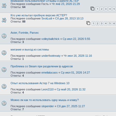
Внимание пользователей! Отзывы о работе АСТЕР
Последнее сообщение
Гость
«
Чт янв 23, 2020 21:29
Ответы:
64
1
2
3
4
5
Кто уже испытал пробную версию АСТЕР?
Последнее сообщение
SvoiLudi
«
Сб дек 28, 2013 10:13
Ответы:
88
1
2
3
4
5
6
Aster, Fortnite, Parsec
Последнее сообщение
volleyballchick
«
Ср июл 22, 2026 5:55
Ответы:
3
мигание и выход из системы
Последнее сообщение
underfoottreaty
«
Чт июл 16, 2026 11:16
Ответы:
1
Проблема со Steam при разделении ip адресов
Последнее сообщение
emelialucass
«
Ср июл 01, 2026 14:27
Ответы:
4
Опыт использования Астер 7 на Windows 10
Последнее сообщение
Leon2110
«
Ср май 20, 2026 11:32
Ответы:
4
Можно ли как то использовать одну мышь и клаву?
Последнее сообщение
sloperider
«
Сб дек 27, 2025 11:27
Ответы:
7