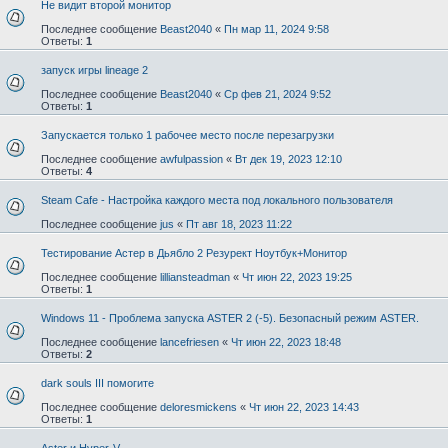
Не видит второй монитор
Последнее сообщение
Beast2040
«
Пн мар 11, 2024 9:58
Ответы:
1
запуск игры lineage 2
Последнее сообщение
Beast2040
«
Ср фев 21, 2024 9:52
Ответы:
1
Запускается только 1 рабочее место после перезагрузки
Последнее сообщение
awfulpassion
«
Вт дек 19, 2023 12:10
Ответы:
4
Steam Cafe - Настройка каждого места под локального пользователя
Последнее сообщение
jus
«
Пт авг 18, 2023 11:22
Тестирование Астер в Дьябло 2 Резурект Ноутбук+Монитор
Последнее сообщение
lilliansteadman
«
Чт июн 22, 2023 19:25
Ответы:
1
Windows 11 - Проблема запуска ASTER 2 (-5). Безопасный режим ASTER.
Последнее сообщение
lancefriesen
«
Чт июн 22, 2023 18:48
Ответы:
2
dark souls III помогите
Последнее сообщение
deloresmickens
«
Чт июн 22, 2023 14:43
Ответы:
1
Aster и Hyper-V