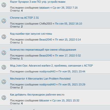
Razer Synapse 3 или ПО упр. устройствами
Последнее сообщение
tatataam
«
Ср окт 26, 2022 7:16
Ответы:
4
Chrome на АСТЕР 2.31
Последнее сообщение
Chiffa2003
«
Пн сен 05, 2022 16:10
Ответы:
2
Код ошибки при запуске системы
Последнее сообщение
Beast2040
«
Пт июл 15, 2022 0:14
Ответы:
1
Количество переактиваций при смене оборудования
Последнее сообщение
Beast2040
«
Пт июн 17, 2022 0:32
Ответы:
1
Мод Joint Ops: Advanced warfare 2, проблема, связанная с АСТЕР
Последнее сообщение
noddynod443
«
Пт ноя 05, 2021 23:44
Mechwarrior 4 Mercenaries Lan Problem Revisited
Последнее сообщение
noddynod443
«
Пт ноя 05, 2021 23:29
Ответы:
2
Как добавить беспроводное рабочее место
Последнее сообщение
ibikaster
«
Ср сен 15, 2021 15:32
Ответы:
4