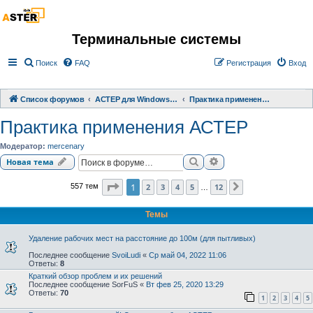
Терминальные системы
Поиск
FAQ
Регистрация
Вход
Список форумов
АСТЕР для Windows 2000/XP/ 7/ 8/ 10
Практика применения АСТЕР
Практика применения АСТЕР
Модератор:
mercenary
Поиск
Расширенный поиск
Новая тема
Страница
1
из
12
1
2
3
4
5
12
557 тем
След.
…
Темы
Удаление рабочих мест на расстояние до 100м (для пытливых)
Последнее сообщение
SvoiLudi
«
Ср май 04, 2022 11:06
Ответы:
8
Краткий обзор проблем и их решений
Последнее сообщение
SorFuS
«
Вт фев 25, 2020 13:29
Ответы:
70
1
2
3
4
5