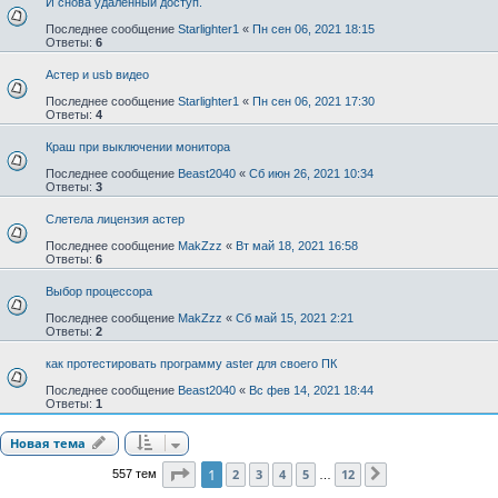
И снова удаленный доступ.
Последнее сообщение
Starlighter1
«
Пн сен 06, 2021 18:15
Ответы:
6
Астер и usb видео
Последнее сообщение
Starlighter1
«
Пн сен 06, 2021 17:30
Ответы:
4
Краш при выключении монитора
Последнее сообщение
Beast2040
«
Сб июн 26, 2021 10:34
Ответы:
3
Слетела лицензия астер
Последнее сообщение
MakZzz
«
Вт май 18, 2021 16:58
Ответы:
6
Выбор процессора
Последнее сообщение
MakZzz
«
Сб май 15, 2021 2:21
Ответы:
2
как протестировать программу aster для своего ПК
Последнее сообщение
Beast2040
«
Вс фев 14, 2021 18:44
Ответы:
1
Новая тема
Страница
1
из
12
1
2
3
4
5
12
557 тем
След.
…