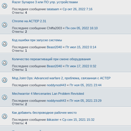
Razer Synapse 3 или ПО упр. устройствами
Последнее сообщение
tatataam
«
Ср окт 26, 2022 7:16
Ответы:
4
Chrome на АСТЕР 2.31
Последнее сообщение
Chiffa2003
«
Пн сен 05, 2022 16:10
Ответы:
2
Код ошибки при запуске системы
Последнее сообщение
Beast2040
«
Пт июл 15, 2022 0:14
Ответы:
1
Количество переактиваций при смене оборудования
Последнее сообщение
Beast2040
«
Пт июн 17, 2022 0:32
Ответы:
1
Мод Joint Ops: Advanced warfare 2, проблема, связанная с АСТЕР
Последнее сообщение
noddynod443
«
Пт ноя 05, 2021 23:44
Mechwarrior 4 Mercenaries Lan Problem Revisited
Последнее сообщение
noddynod443
«
Пт ноя 05, 2021 23:29
Ответы:
2
Как добавить беспроводное рабочее место
Последнее сообщение
ibikaster
«
Ср сен 15, 2021 15:32
Ответы:
4