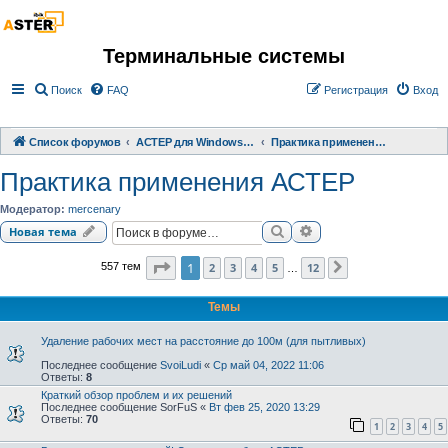
Терминальные системы
Поиск
FAQ
Регистрация
Вход
Список форумов
АСТЕР для Windows 2000/XP/ 7/ 8/ 10
Практика применения АСТЕР
Практика применения АСТЕР
Модератор:
mercenary
Поиск
Расширенный поиск
Новая тема
Страница
1
из
12
1
2
3
4
5
12
557 тем
След.
…
Темы
Удаление рабочих мест на расстояние до 100м (для пытливых)
Последнее сообщение
SvoiLudi
«
Ср май 04, 2022 11:06
Ответы:
8
Краткий обзор проблем и их решений
Последнее сообщение
SorFuS
«
Вт фев 25, 2020 13:29
Ответы:
70
1
2
3
4
5