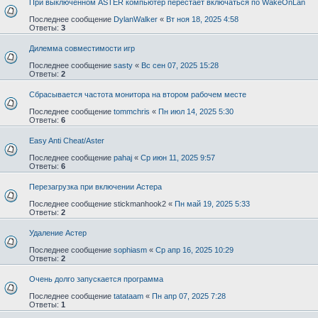
При выключенном ASTER компьютер перестает включаться по WakeOnLan
Последнее сообщение
DylanWalker
«
Вт ноя 18, 2025 4:58
Ответы:
3
Дилемма совместимости игр
Последнее сообщение
sasty
«
Вс сен 07, 2025 15:28
Ответы:
2
Сбрасывается частота монитора на втором рабочем месте
Последнее сообщение
tommchris
«
Пн июл 14, 2025 5:30
Ответы:
6
Easy Anti Cheat/Aster⁠⁠
Последнее сообщение
pahaj
«
Ср июн 11, 2025 9:57
Ответы:
6
Перезагрузка при включении Астера
Последнее сообщение
stickmanhook2
«
Пн май 19, 2025 5:33
Ответы:
2
Удаление Астер
Последнее сообщение
sophiasm
«
Ср апр 16, 2025 10:29
Ответы:
2
Очень долго запускается программа
Последнее сообщение
tatataam
«
Пн апр 07, 2025 7:28
Ответы:
1