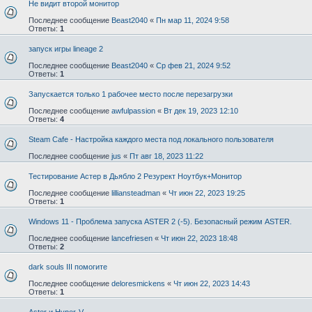
Не видит второй монитор
Последнее сообщение
Beast2040
«
Пн мар 11, 2024 9:58
Ответы:
1
запуск игры lineage 2
Последнее сообщение
Beast2040
«
Ср фев 21, 2024 9:52
Ответы:
1
Запускается только 1 рабочее место после перезагрузки
Последнее сообщение
awfulpassion
«
Вт дек 19, 2023 12:10
Ответы:
4
Steam Cafe - Настройка каждого места под локального пользователя
Последнее сообщение
jus
«
Пт авг 18, 2023 11:22
Тестирование Астер в Дьябло 2 Резурект Ноутбук+Монитор
Последнее сообщение
lilliansteadman
«
Чт июн 22, 2023 19:25
Ответы:
1
Windows 11 - Проблема запуска ASTER 2 (-5). Безопасный режим ASTER.
Последнее сообщение
lancefriesen
«
Чт июн 22, 2023 18:48
Ответы:
2
dark souls III помогите
Последнее сообщение
deloresmickens
«
Чт июн 22, 2023 14:43
Ответы:
1
Aster и Hyper-V