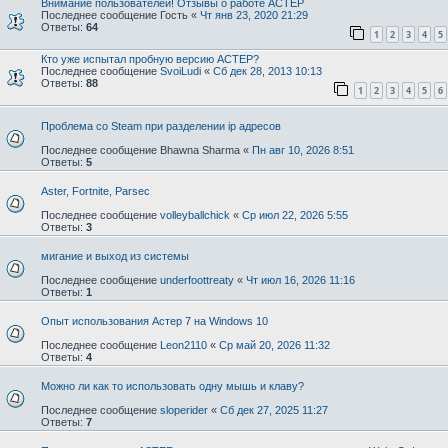
Внимание пользователей! Отзывы о работе АСТЕР
Последнее сообщение
Гость
«
Чт янв 23, 2020 21:29
Ответы:
64
1
2
3
4
5
Кто уже испытал пробную версию АСТЕР?
Последнее сообщение
SvoiLudi
«
Сб дек 28, 2013 10:13
Ответы:
88
1
2
3
4
5
6
Проблема со Steam при разделении ip адресов
Последнее сообщение
Bhawna Sharma
«
Пн авг 10, 2026 8:51
Ответы:
5
Aster, Fortnite, Parsec
Последнее сообщение
volleyballchick
«
Ср июл 22, 2026 5:55
Ответы:
3
мигание и выход из системы
Последнее сообщение
underfoottreaty
«
Чт июл 16, 2026 11:16
Ответы:
1
Опыт использования Астер 7 на Windows 10
Последнее сообщение
Leon2110
«
Ср май 20, 2026 11:32
Ответы:
4
Можно ли как то использовать одну мышь и клаву?
Последнее сообщение
sloperider
«
Сб дек 27, 2025 11:27
Ответы:
7