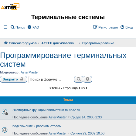
Терминальные системы
Поиск
FAQ
Регистрация
Вход
Список форумов
АСТЕР для Windows 2000/XP/ 7/ 8/ 10
Программирование терминальных систем
Программирование терминальных
систем
Модератор:
AsterMaster
Поиск
Расширенный поиск
Закрыто
3 темы • Страница
1
из
1
Темы
Экспортные функции библиотеки mute32.dll
Последнее сообщение
AsterMaster
«
Ср дек 14, 2005 2:33
подключение к рабочим столам
Последнее сообщение
AsterMaster
«
Ср июл 29, 2009 10:50