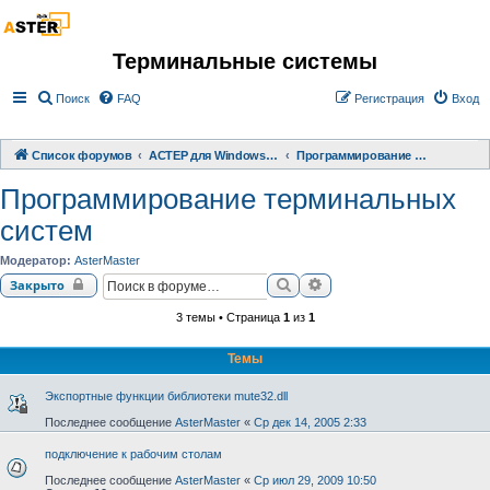
Терминальные системы
Поиск
FAQ
Регистрация
Вход
Список форумов
АСТЕР для Windows 2000/XP/ 7/ 8/ 10
Программирование терминальных систем
Программирование терминальных
систем
Модератор:
AsterMaster
Поиск
Расширенный поиск
Закрыто
3 темы • Страница
1
из
1
Темы
Экспортные функции библиотеки mute32.dll
Последнее сообщение
AsterMaster
«
Ср дек 14, 2005 2:33
подключение к рабочим столам
Последнее сообщение
AsterMaster
«
Ср июл 29, 2009 10:50