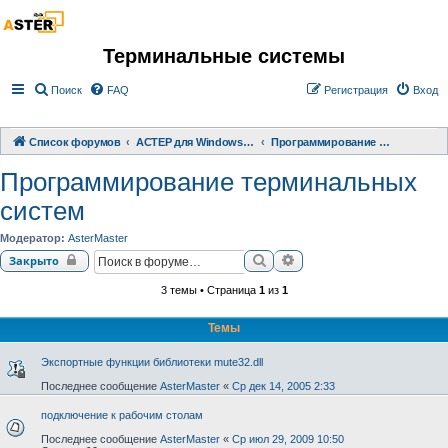
Терминальные системы
Поиск
FAQ
Регистрация
Вход
Список форумов
АСТЕР для Windows 2000/XP/ 7/ 8/ 10
Программирование терминальных систем
Программирование терминальных
систем
Модератор:
AsterMaster
Поиск
Расширенный поиск
Закрыто
3 темы • Страница
1
из
1
Темы
Экспортные функции библиотеки mute32.dll
Последнее сообщение
AsterMaster
«
Ср дек 14, 2005 2:33
подключение к рабочим столам
Последнее сообщение
AsterMaster
«
Ср июл 29, 2009 10:50