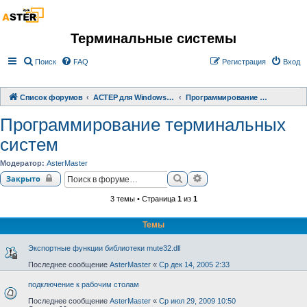
Терминальные системы
Поиск
FAQ
Регистрация
Вход
Список форумов
АСТЕР для Windows 2000/XP/ 7/ 8/ 10
Программирование терминальных систем
Программирование терминальных
систем
Модератор:
AsterMaster
Поиск
Расширенный поиск
Закрыто
3 темы • Страница
1
из
1
Темы
Экспортные функции библиотеки mute32.dll
Последнее сообщение
AsterMaster
«
Ср дек 14, 2005 2:33
подключение к рабочим столам
Последнее сообщение
AsterMaster
«
Ср июл 29, 2009 10:50