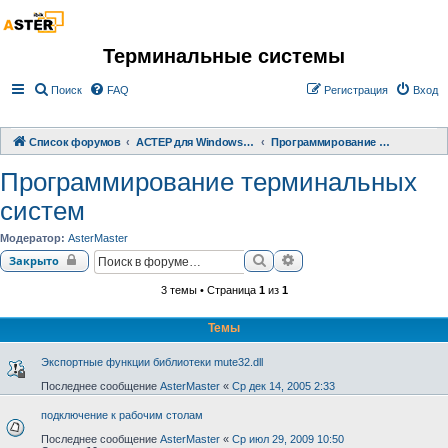
Терминальные системы
Поиск
FAQ
Регистрация
Вход
Список форумов
АСТЕР для Windows 2000/XP/ 7/ 8/ 10
Программирование терминальных систем
Программирование терминальных
систем
Модератор:
AsterMaster
Поиск
Расширенный поиск
Закрыто
3 темы • Страница
1
из
1
Темы
Экспортные функции библиотеки mute32.dll
Последнее сообщение
AsterMaster
«
Ср дек 14, 2005 2:33
подключение к рабочим столам
Последнее сообщение
AsterMaster
«
Ср июл 29, 2009 10:50