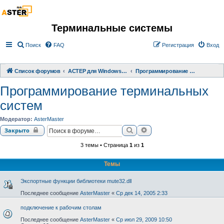
Терминальные системы
Поиск
FAQ
Регистрация
Вход
Список форумов
АСТЕР для Windows 2000/XP/ 7/ 8/ 10
Программирование терминальных систем
Программирование терминальных
систем
Модератор:
AsterMaster
Поиск
Расширенный поиск
Закрыто
3 темы • Страница
1
из
1
Темы
Экспортные функции библиотеки mute32.dll
Последнее сообщение
AsterMaster
«
Ср дек 14, 2005 2:33
подключение к рабочим столам
Последнее сообщение
AsterMaster
«
Ср июл 29, 2009 10:50