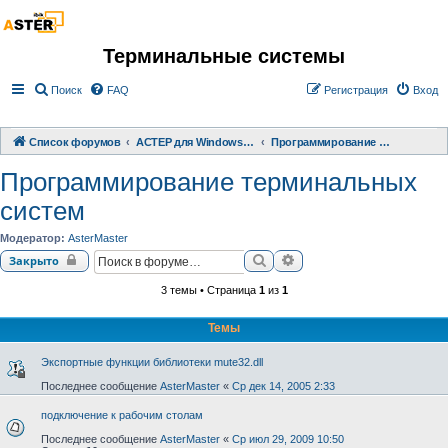
Терминальные системы
Поиск
FAQ
Регистрация
Вход
Список форумов
АСТЕР для Windows 2000/XP/ 7/ 8/ 10
Программирование терминальных систем
Программирование терминальных
систем
Модератор:
AsterMaster
Поиск
Расширенный поиск
Закрыто
3 темы • Страница
1
из
1
Темы
Экспортные функции библиотеки mute32.dll
Последнее сообщение
AsterMaster
«
Ср дек 14, 2005 2:33
подключение к рабочим столам
Последнее сообщение
AsterMaster
«
Ср июл 29, 2009 10:50