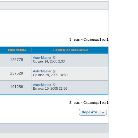
3 темы • Страница
1
из
1
Просмотры
Последнее сообщение
AsterMaster
125779
Ср дек 14, 2005 2:33
AsterMaster
237529
Ср июл 29, 2009 10:50
AsterMaster
191258
Вс июл 10, 2005 21:56
3 темы • Страница
1
из
1
Перейти