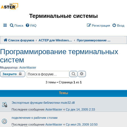
Терминальные системы
Поиск
FAQ
Регистрация
Вход
Список форумов
АСТЕР для Windows 2000/XP/ 7/ 8/ 10
Программирование терминальных систем
Программирование терминальных
систем
Модератор:
AsterMaster
Поиск
Расширенный поиск
Закрыто
3 темы • Страница
1
из
1
Темы
Экспортные функции библиотеки mute32.dll
Последнее сообщение
AsterMaster
«
Ср дек 14, 2005 2:33
подключение к рабочим столам
Последнее сообщение
AsterMaster
«
Ср июл 29, 2009 10:50