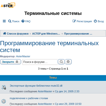
Терминальные системы
Поиск
FAQ
Регистрация
Вход
Список форумов
АСТЕР для Windows 2000/XP/ 7/ 8/ 10
Программирование терминальных систем
Программирование терминальных
систем
Модератор:
AsterMaster
Поиск
Расширенный поиск
Закрыто
3 темы • Страница
1
из
1
Темы
Экспортные функции библиотеки mute32.dll
Последнее сообщение
AsterMaster
«
Ср дек 14, 2005 2:33
подключение к рабочим столам
Последнее сообщение
AsterMaster
«
Ср июл 29, 2009 10:50