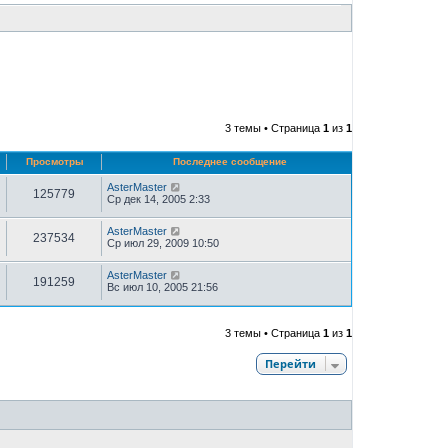
3 темы • Страница
1
из
1
Просмотры
Последнее сообщение
AsterMaster
125779
Ср дек 14, 2005 2:33
AsterMaster
237534
Ср июл 29, 2009 10:50
AsterMaster
191259
Вс июл 10, 2005 21:56
3 темы • Страница
1
из
1
Перейти