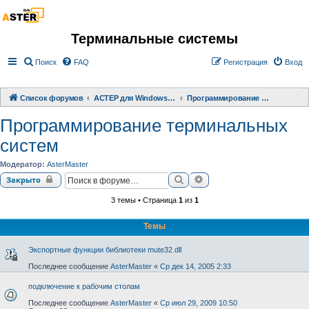
Терминальные системы
Поиск
FAQ
Регистрация
Вход
Список форумов
АСТЕР для Windows 2000/XP/ 7/ 8/ 10
Программирование терминальных систем
Программирование терминальных
систем
Модератор:
AsterMaster
Поиск
Расширенный поиск
Закрыто
3 темы • Страница
1
из
1
Темы
Экспортные функции библиотеки mute32.dll
Последнее сообщение
AsterMaster
«
Ср дек 14, 2005 2:33
подключение к рабочим столам
Последнее сообщение
AsterMaster
«
Ср июл 29, 2009 10:50