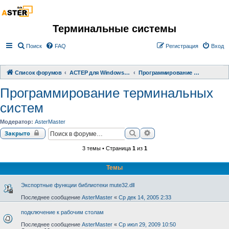
Терминальные системы
Поиск
FAQ
Регистрация
Вход
Список форумов
АСТЕР для Windows 2000/XP/ 7/ 8/ 10
Программирование терминальных систем
Программирование терминальных
систем
Модератор:
AsterMaster
Поиск
Расширенный поиск
Закрыто
3 темы • Страница
1
из
1
Темы
Экспортные функции библиотеки mute32.dll
Последнее сообщение
AsterMaster
«
Ср дек 14, 2005 2:33
подключение к рабочим столам
Последнее сообщение
AsterMaster
«
Ср июл 29, 2009 10:50