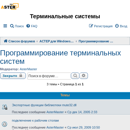
Терминальные системы
Поиск
FAQ
Регистрация
Вход
Список форумов
АСТЕР для Windows 2000/XP/ 7/ 8/ 10
Программирование терминальных систем
Программирование терминальных
систем
Модератор:
AsterMaster
Поиск
Расширенный поиск
Закрыто
3 темы • Страница
1
из
1
Темы
Экспортные функции библиотеки mute32.dll
Последнее сообщение
AsterMaster
«
Ср дек 14, 2005 2:33
подключение к рабочим столам
Последнее сообщение
AsterMaster
«
Ср июл 29, 2009 10:50