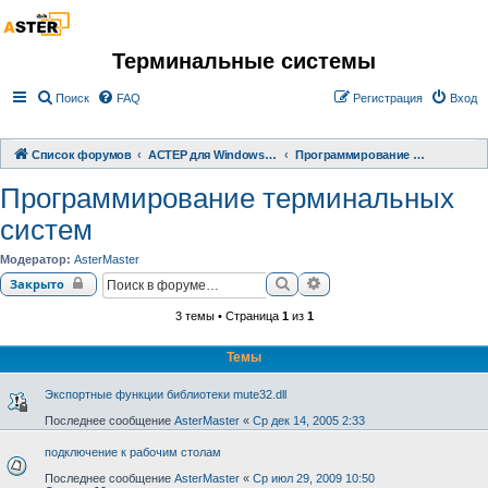
Терминальные системы
Поиск
FAQ
Регистрация
Вход
Список форумов
АСТЕР для Windows 2000/XP/ 7/ 8/ 10
Программирование терминальных систем
Программирование терминальных
систем
Модератор:
AsterMaster
Поиск
Расширенный поиск
Закрыто
3 темы • Страница
1
из
1
Темы
Экспортные функции библиотеки mute32.dll
Последнее сообщение
AsterMaster
«
Ср дек 14, 2005 2:33
подключение к рабочим столам
Последнее сообщение
AsterMaster
«
Ср июл 29, 2009 10:50