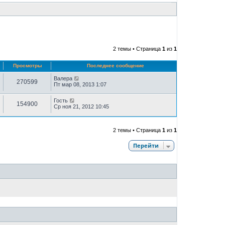
2 темы • Страница
1
из
1
Просмотры
Последнее сообщение
Валера
270599
Пт мар 08, 2013 1:07
Гость
154900
Ср ноя 21, 2012 10:45
2 темы • Страница
1
из
1
Перейти