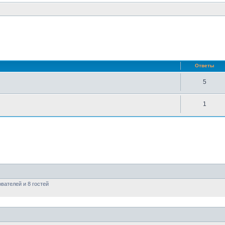
нный поиск
Ответы
5
1
вателей и 8 гостей