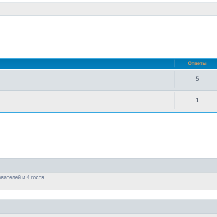
нный поиск
Ответы
5
1
вателей и 4 гостя