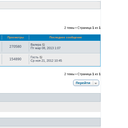
2 темы • Страница
1
из
1
Просмотры
Последнее сообщение
Валера
270580
Пт мар 08, 2013 1:07
Гость
154890
Ср ноя 21, 2012 10:45
2 темы • Страница
1
из
1
Перейти