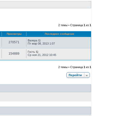
2 темы • Страница
1
из
1
Просмотры
Последнее сообщение
Валера
270571
Пт мар 08, 2013 1:07
Гость
154889
Ср ноя 21, 2012 10:45
2 темы • Страница
1
из
1
Перейти