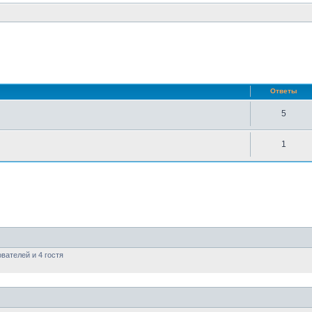
нный поиск
Ответы
5
1
вателей и 4 гостя