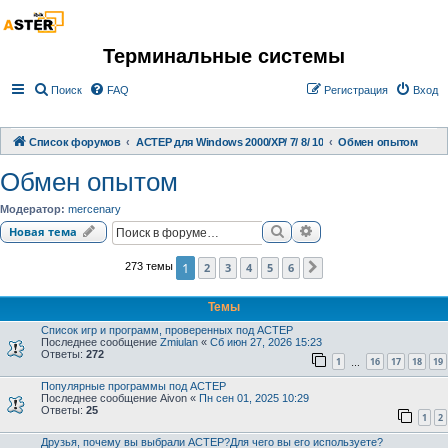
Терминальные системы
Поиск
FAQ
Регистрация
Вход
Список форумов
АСТЕР для Windows 2000/XP/ 7/ 8/ 10
Обмен опытом
Обмен опытом
Модератор:
mercenary
Поиск
Расширенный поиск
Новая тема
1
2
3
4
5
6
273 темы
След.
Темы
Список игр и программ, проверенных под АСТЕР
Последнее сообщение
Zmiulan
«
Сб июн 27, 2026 15:23
Ответы:
272
1
16
17
18
19
…
Популярные программы под АСТЕР
Последнее сообщение
Aivon
«
Пн сен 01, 2025 10:29
Ответы:
25
1
2
Друзья, почему вы выбрали АСТЕР?Для чего вы его используете?