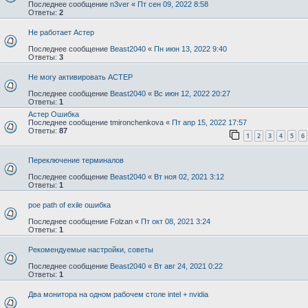
Последнее сообщение
n3ver
«
Пт сен 09, 2022 8:58
Ответы:
2
Не работает Астер
Последнее сообщение
Beast2040
«
Пн июн 13, 2022 9:40
Ответы:
3
Не могу активировать АСТЕР
Последнее сообщение
Beast2040
«
Вс июн 12, 2022 20:27
Ответы:
1
Астер Ошибка
Последнее сообщение
tmironchenkova
«
Пт апр 15, 2022 17:57
Ответы:
87
1
2
3
4
5
6
Переключение терминалов
Последнее сообщение
Beast2040
«
Вт ноя 02, 2021 3:12
Ответы:
1
poe path of exile ошибка
Последнее сообщение
Folzan
«
Пт окт 08, 2021 3:24
Ответы:
1
Рекомендуемые настройки, советы
Последнее сообщение
Beast2040
«
Вт авг 24, 2021 0:22
Ответы:
1
Два монитора на одном рабочем столе intel + nvidia