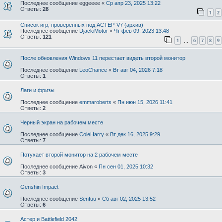
Последнее сообщение
eggeeee
«
Ср апр 23, 2025 13:22
Ответы:
28
1
2
Список игр, проверенных под АСТЕР-V7 (архив)
Последнее сообщение
DjackiMotor
«
Чт фев 09, 2023 13:48
Ответы:
121
1
6
7
8
9
…
После обновления Windows 11 перестает видеть второй монитор
Последнее сообщение
LeoChance
«
Вт авг 04, 2026 7:18
Ответы:
1
Лаги и фризы
Последнее сообщение
emmaroberts
«
Пн июн 15, 2026 11:41
Ответы:
2
Черный экран на рабочем месте
Последнее сообщение
ColeHarry
«
Вт дек 16, 2025 9:29
Ответы:
7
Потухает второй монитор на 2 рабочем месте
Последнее сообщение
Aivon
«
Пн сен 01, 2025 10:32
Ответы:
3
Genshin Impact
Последнее сообщение
Senfuu
«
Сб авг 02, 2025 13:52
Ответы:
6
Астер и Battlefield 2042