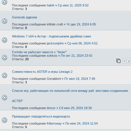
Последнее сообщение
hakih
«
Ср июн 11, 2025 9:52
Ответы:
3
Generals вдвоем
Последнее сообщение
infinite craft
«
Чт дек 19, 2024 6:05
Ответы:
8
Windows 7 x64 и Астер - подписываем драйвер сами
Последнее сообщение
jacksonjohn
«
Ср ноя 06, 2024 4:51
Ответы:
8
Fortnite не работает вместе с "Aster"
Последнее сообщение
sokkos
«
Пн окт 21, 2024 23:42
Ответы:
20
1
2
Совместимость ASTER и игры Lineage 2
Последнее сообщение
Geraldorti
«
Пт июл 19, 2024 7:49
Ответы:
3
Список игр, работающих по локальной сети между раб. местами созданными
АСТЕР
Последнее сообщение
timsor
«
Сб июн 29, 2024 18:36
Прекращает определяться видеокарта
Последнее сообщение
frittersway
«
Пн июн 24, 2024 11:54
Ответы:
5