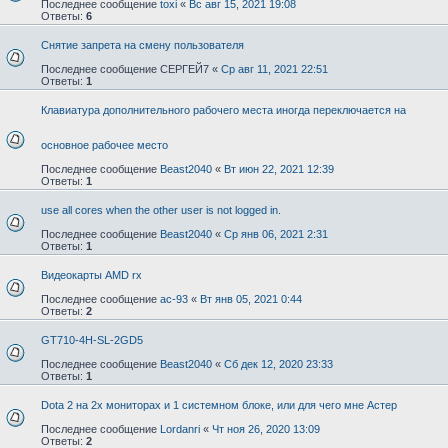
Последнее сообщение
toxi
«
Вс авг 15, 2021 19:08
Ответы:
6
Снятие запрета на смену пользователя
Последнее сообщение
СЕРГЕЙ7
«
Ср авг 11, 2021 22:51
Ответы:
1
Клавиатура дополнительного рабочего места иногда переключается на
основное рабочее место
Последнее сообщение
Beast2040
«
Вт июн 22, 2021 12:39
Ответы:
1
use all cores when the other user is not logged in.
Последнее сообщение
Beast2040
«
Ср янв 06, 2021 2:31
Ответы:
1
Видеокарты AMD rx
Последнее сообщение
ac-93
«
Вт янв 05, 2021 0:44
Ответы:
2
GT710-4H-SL-2GD5
Последнее сообщение
Beast2040
«
Сб дек 12, 2020 23:33
Ответы:
1
Dota 2 на 2х мониторах и 1 системном блоке, или для чего мне Астер
Последнее сообщение
Lordanri
«
Чт ноя 26, 2020 13:09
Ответы:
2