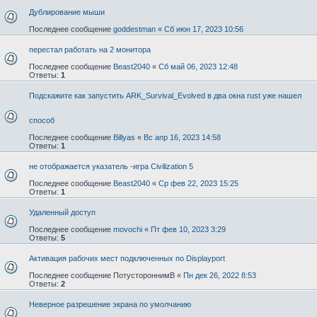
Дублирование мыши
Последнее сообщение
goddestman
«
Сб июн 17, 2023 10:56
перестал работать на 2 монитора
Последнее сообщение
Beast2040
«
Сб май 06, 2023 12:48
Ответы:
1
Подскажите как запустить ARK_Survival_Evolved в два окна rust уже нашел
способ
Последнее сообщение
Billyas
«
Вс апр 16, 2023 14:58
Ответы:
1
не отображается указатель -игра Civilization 5
Последнее сообщение
Beast2040
«
Ср фев 22, 2023 15:25
Ответы:
1
Удаленный доступ
Последнее сообщение
movochi
«
Пт фев 10, 2023 3:29
Ответы:
5
Активация рабочих мест подключенных по Displayport
Последнее сообщение
ПотустороннимВ
«
Пн дек 26, 2022 8:53
Ответы:
2
Неверное разрешение экрана по умолчанию