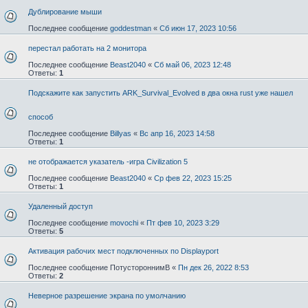
Дублирование мыши
Последнее сообщение
goddestman
«
Сб июн 17, 2023 10:56
перестал работать на 2 монитора
Последнее сообщение
Beast2040
«
Сб май 06, 2023 12:48
Ответы:
1
Подскажите как запустить ARK_Survival_Evolved в два окна rust уже нашел
способ
Последнее сообщение
Billyas
«
Вс апр 16, 2023 14:58
Ответы:
1
не отображается указатель -игра Civilization 5
Последнее сообщение
Beast2040
«
Ср фев 22, 2023 15:25
Ответы:
1
Удаленный доступ
Последнее сообщение
movochi
«
Пт фев 10, 2023 3:29
Ответы:
5
Активация рабочих мест подключенных по Displayport
Последнее сообщение
ПотустороннимВ
«
Пн дек 26, 2022 8:53
Ответы:
2
Неверное разрешение экрана по умолчанию