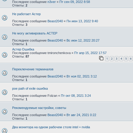
Последнее сообщение
n3ver
«
Пт сен 09, 2022 8:58
Ответы:
2
Не работает Астер
Последнее сообщение
Beast2040
«
Пн июн 13, 2022 9:40
Ответы:
3
Не могу активировать АСТЕР
Последнее сообщение
Beast2040
«
Вс июн 12, 2022 20:27
Ответы:
1
Астер Ошибка
Последнее сообщение
tmironchenkova
«
Пт апр 15, 2022 17:57
Ответы:
87
1
2
3
4
5
6
Переключение терминалов
Последнее сообщение
Beast2040
«
Вт ноя 02, 2021 3:12
Ответы:
1
poe path of exile ошибка
Последнее сообщение
Folzan
«
Пт окт 08, 2021 3:24
Ответы:
1
Рекомендуемые настройки, советы
Последнее сообщение
Beast2040
«
Вт авг 24, 2021 0:22
Ответы:
1
Два монитора на одном рабочем столе intel + nvidia