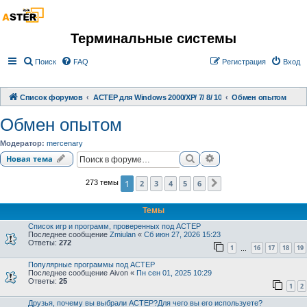
Терминальные системы
Поиск
FAQ
Регистрация
Вход
Список форумов
АСТЕР для Windows 2000/XP/ 7/ 8/ 10
Обмен опытом
Обмен опытом
Модератор:
mercenary
Поиск
Расширенный поиск
Новая тема
1
2
3
4
5
6
273 темы
След.
Темы
Список игр и программ, проверенных под АСТЕР
Последнее сообщение
Zmiulan
«
Сб июн 27, 2026 15:23
Ответы:
272
1
16
17
18
19
…
Популярные программы под АСТЕР
Последнее сообщение
Aivon
«
Пн сен 01, 2025 10:29
Ответы:
25
1
2
Друзья, почему вы выбрали АСТЕР?Для чего вы его используете?