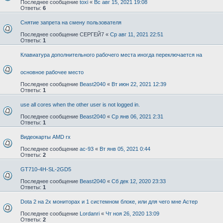
Последнее сообщение
toxi
«
Вс авг 15, 2021 19:08
Ответы:
6
Снятие запрета на смену пользователя
Последнее сообщение
СЕРГЕЙ7
«
Ср авг 11, 2021 22:51
Ответы:
1
Клавиатура дополнительного рабочего места иногда переключается на
основное рабочее место
Последнее сообщение
Beast2040
«
Вт июн 22, 2021 12:39
Ответы:
1
use all cores when the other user is not logged in.
Последнее сообщение
Beast2040
«
Ср янв 06, 2021 2:31
Ответы:
1
Видеокарты AMD rx
Последнее сообщение
ac-93
«
Вт янв 05, 2021 0:44
Ответы:
2
GT710-4H-SL-2GD5
Последнее сообщение
Beast2040
«
Сб дек 12, 2020 23:33
Ответы:
1
Dota 2 на 2х мониторах и 1 системном блоке, или для чего мне Астер
Последнее сообщение
Lordanri
«
Чт ноя 26, 2020 13:09
Ответы:
2