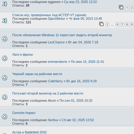
Последнее сообщение
eggeeee
«
Ср апр 23, 2025 13:22
Ответы:
28
1
2
Список игр, проверенных под АСТЕР-V7 (архив)
Последнее сообщение
DjackiMotor
«
Чт фев 09, 2023 13:48
Ответы:
121
1
6
7
8
9
…
После обновления Windows 11 перестает видеть второй монитор
Последнее сообщение
LeoChance
«
Вт авг 04, 2026 7:18
Ответы:
1
Лаги и фризы
Последнее сообщение
emmaroberts
«
Пн июн 15, 2026 11:41
Ответы:
2
Черный экран на рабочем месте
Последнее сообщение
ColeHarry
«
Вт дек 16, 2025 9:29
Ответы:
7
Потухает второй монитор на 2 рабочем месте
Последнее сообщение
Aivon
«
Пн сен 01, 2025 10:32
Ответы:
3
Genshin Impact
Последнее сообщение
Senfuu
«
Сб авг 02, 2025 13:52
Ответы:
6
Астер и Battlefield 2042