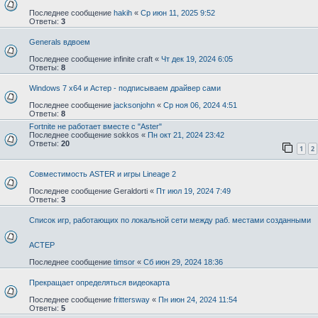
Последнее сообщение
hakih
«
Ср июн 11, 2025 9:52
Ответы:
3
Generals вдвоем
Последнее сообщение
infinite craft
«
Чт дек 19, 2024 6:05
Ответы:
8
Windows 7 x64 и Астер - подписываем драйвер сами
Последнее сообщение
jacksonjohn
«
Ср ноя 06, 2024 4:51
Ответы:
8
Fortnite не работает вместе с "Aster"
Последнее сообщение
sokkos
«
Пн окт 21, 2024 23:42
Ответы:
20
1
2
Совместимость ASTER и игры Lineage 2
Последнее сообщение
Geraldorti
«
Пт июл 19, 2024 7:49
Ответы:
3
Список игр, работающих по локальной сети между раб. местами созданными
АСТЕР
Последнее сообщение
timsor
«
Сб июн 29, 2024 18:36
Прекращает определяться видеокарта
Последнее сообщение
frittersway
«
Пн июн 24, 2024 11:54
Ответы:
5