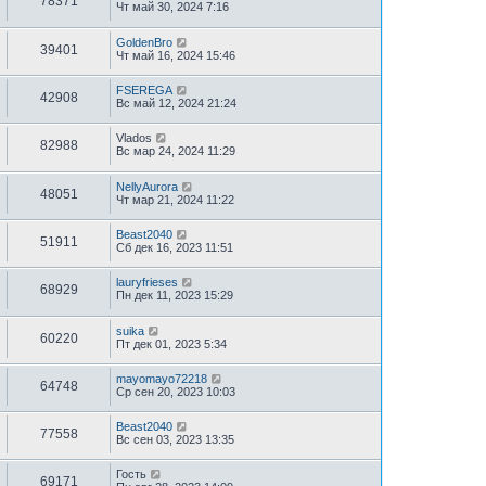
78371
Чт май 30, 2024 7:16
GoldenBro
39401
Чт май 16, 2024 15:46
FSEREGA
42908
Вс май 12, 2024 21:24
Vlados
82988
Вс мар 24, 2024 11:29
NellyAurora
48051
Чт мар 21, 2024 11:22
Beast2040
51911
Сб дек 16, 2023 11:51
lauryfrieses
68929
Пн дек 11, 2023 15:29
suika
60220
Пт дек 01, 2023 5:34
mayomayo72218
64748
Ср сен 20, 2023 10:03
Beast2040
77558
Вс сен 03, 2023 13:35
Гость
69171