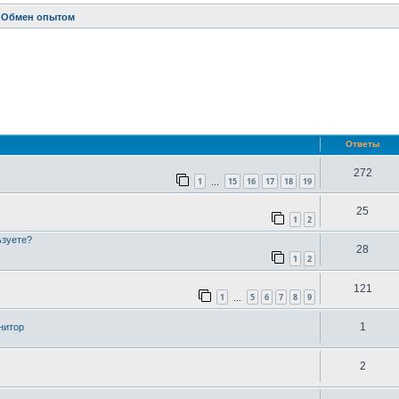
Обмен опытом
ренный поиск
Ответы
272
1
15
16
17
18
19
…
25
1
2
ьзуете?
28
1
2
121
1
5
6
7
8
9
…
1
нитор
2