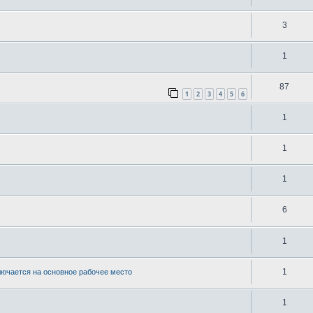
3
1
87
1
2
3
4
5
6
1
1
1
6
1
1
лючается на основное рабочее место
1