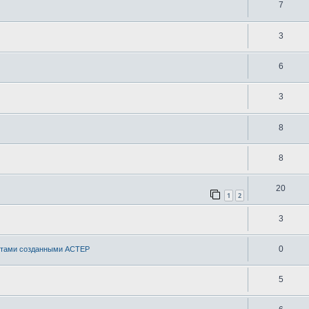
7
3
6
3
8
8
20
1
2
3
0
естами созданными АСТЕР
5