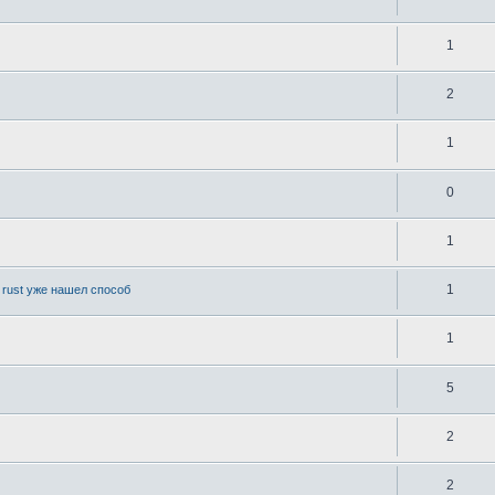
1
2
1
0
1
1
 rust уже нашел способ
1
5
2
2