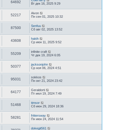
ColeHarry
64692
Вт дек 16, 2025 9:29
Aivon
52217
Пн сен 01, 2025 10:32
Senfuu
87500
Сб авг 02, 2025 13:52
hakih
43608
Ср июн 11, 2025 9:52
infinite craft
55209
Чт дек 19, 2024 6:05
jacksonjohn
50377
Ср ноя 06, 2024 4:51
sokkos
95031
Пн окт 21, 2024 23:42
Geraldorti
64177
Пт июл 19, 2024 7:49
timsor
51468
Сб июн 29, 2024 18:36
frittersway
58281
Пн июн 24, 2024 11:54
dokegit561