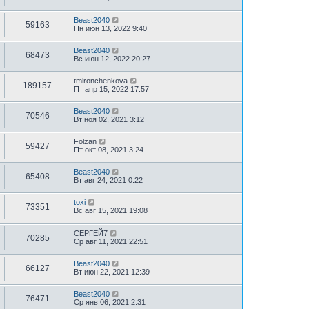
Beast2040
59163
Пн июн 13, 2022 9:40
Beast2040
68473
Вс июн 12, 2022 20:27
tmironchenkova
189157
Пт апр 15, 2022 17:57
Beast2040
70546
Вт ноя 02, 2021 3:12
Folzan
59427
Пт окт 08, 2021 3:24
Beast2040
65408
Вт авг 24, 2021 0:22
toxi
73351
Вс авг 15, 2021 19:08
СЕРГЕЙ7
70285
Ср авг 11, 2021 22:51
Beast2040
66127
Вт июн 22, 2021 12:39
Beast2040
76471
Ср янв 06, 2021 2:31