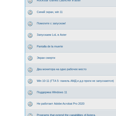
Rockstar Games Launcher и aster
Синий экран, win 11
Помогите с запуском!
Запускаем LoL в Aster
Pantalla de la muerte
Экран смерти
Два монитора на одно рабочее место
Win 10-11 (ГТА 5- панель АМД и д.р проги не запускаются)
Поддержка Windows 11
Не работает Adobe Acrobat Pro 2020
Programs that extend the capabilities of Astera.