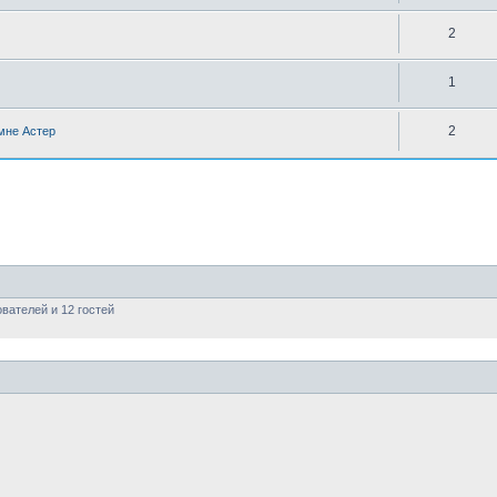
2
1
2
 мне Астер
вателей и 12 гостей