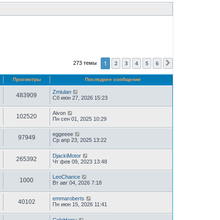
1
2
3
4
5
6
273 темы
След.
Просмотры
Последнее сообщение
Zmiulan
483909
Сб июн 27, 2026 15:23
Aivon
102520
Пн сен 01, 2025 10:29
eggeeee
97949
Ср апр 23, 2025 13:22
DjackiMotor
265392
Чт фев 09, 2023 13:48
LeoChance
1000
Вт авг 04, 2026 7:18
emmaroberts
40102
Пн июн 15, 2026 11:41