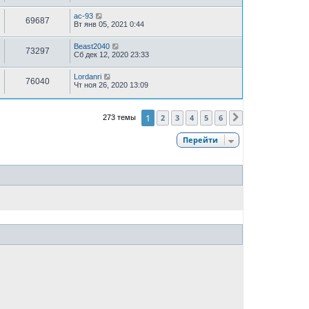
ac-93
69687
Вт янв 05, 2021 0:44
Beast2040
73297
Сб дек 12, 2020 23:33
Lordanri
76040
Чт ноя 26, 2020 13:09
1
2
3
4
5
6
273 темы
След.
Перейти