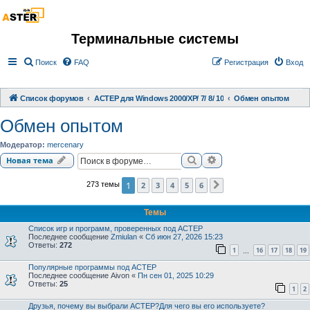
Терминальные системы
Поиск
FAQ
Регистрация
Вход
Список форумов
АСТЕР для Windows 2000/XP/ 7/ 8/ 10
Обмен опытом
Обмен опытом
Модератор:
mercenary
Поиск
Расширенный поиск
Новая тема
1
2
3
4
5
6
273 темы
След.
Темы
Список игр и программ, проверенных под АСТЕР
Последнее сообщение
Zmiulan
«
Сб июн 27, 2026 15:23
Ответы:
272
1
16
17
18
19
…
Популярные программы под АСТЕР
Последнее сообщение
Aivon
«
Пн сен 01, 2025 10:29
Ответы:
25
1
2
Друзья, почему вы выбрали АСТЕР?Для чего вы его используете?