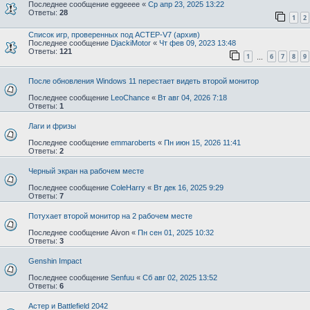
Последнее сообщение
eggeeee
«
Ср апр 23, 2025 13:22
Ответы:
28
1
2
Список игр, проверенных под АСТЕР-V7 (архив)
Последнее сообщение
DjackiMotor
«
Чт фев 09, 2023 13:48
Ответы:
121
1
6
7
8
9
…
После обновления Windows 11 перестает видеть второй монитор
Последнее сообщение
LeoChance
«
Вт авг 04, 2026 7:18
Ответы:
1
Лаги и фризы
Последнее сообщение
emmaroberts
«
Пн июн 15, 2026 11:41
Ответы:
2
Черный экран на рабочем месте
Последнее сообщение
ColeHarry
«
Вт дек 16, 2025 9:29
Ответы:
7
Потухает второй монитор на 2 рабочем месте
Последнее сообщение
Aivon
«
Пн сен 01, 2025 10:32
Ответы:
3
Genshin Impact
Последнее сообщение
Senfuu
«
Сб авг 02, 2025 13:52
Ответы:
6
Астер и Battlefield 2042