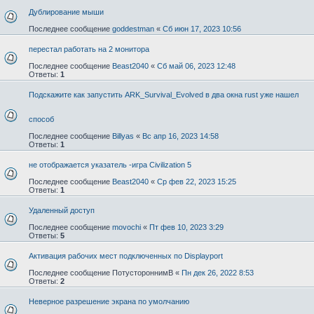
Дублирование мыши
Последнее сообщение
goddestman
«
Сб июн 17, 2023 10:56
перестал работать на 2 монитора
Последнее сообщение
Beast2040
«
Сб май 06, 2023 12:48
Ответы:
1
Подскажите как запустить ARK_Survival_Evolved в два окна rust уже нашел
способ
Последнее сообщение
Billyas
«
Вс апр 16, 2023 14:58
Ответы:
1
не отображается указатель -игра Civilization 5
Последнее сообщение
Beast2040
«
Ср фев 22, 2023 15:25
Ответы:
1
Удаленный доступ
Последнее сообщение
movochi
«
Пт фев 10, 2023 3:29
Ответы:
5
Активация рабочих мест подключенных по Displayport
Последнее сообщение
ПотустороннимВ
«
Пн дек 26, 2022 8:53
Ответы:
2
Неверное разрешение экрана по умолчанию