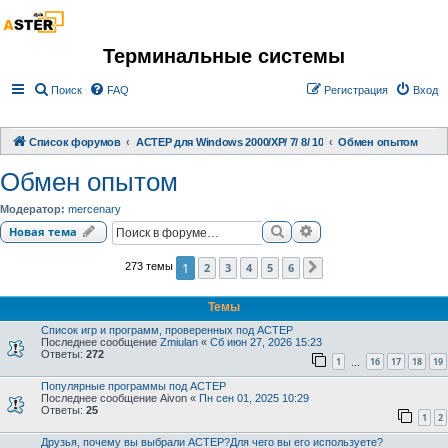
Терминальные системы
Поиск
FAQ
Регистрация
Вход
Список форумов
АСТЕР для Windows 2000/XP/ 7/ 8/ 10
Обмен опытом
Обмен опытом
Модератор:
mercenary
Поиск
Расширенный поиск
Новая тема
1
2
3
4
5
6
273 темы
След.
Темы
Список игр и программ, проверенных под АСТЕР
Последнее сообщение
Zmiulan
«
Сб июн 27, 2026 15:23
Ответы:
272
1
16
17
18
19
…
Популярные программы под АСТЕР
Последнее сообщение
Aivon
«
Пн сен 01, 2025 10:29
Ответы:
25
1
2
Друзья, почему вы выбрали АСТЕР?Для чего вы его используете?