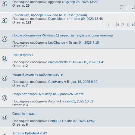
Последнее сообщение
eggeeee
«
Ср апр 23, 2025 13:22
Ответы:
28
1
2
Список игр, проверенных под АСТЕР-V7 (архив)
Последнее сообщение
DjackiMotor
«
Чт фев 09, 2023 13:48
Ответы:
121
1
6
7
8
9
…
После обновления Windows 11 перестает видеть второй монитор
Последнее сообщение
LeoChance
«
Вт авг 04, 2026 7:18
Ответы:
1
Лаги и фризы
Последнее сообщение
emmaroberts
«
Пн июн 15, 2026 11:41
Ответы:
2
Черный экран на рабочем месте
Последнее сообщение
ColeHarry
«
Вт дек 16, 2025 9:29
Ответы:
7
Потухает второй монитор на 2 рабочем месте
Последнее сообщение
Aivon
«
Пн сен 01, 2025 10:32
Ответы:
3
Genshin Impact
Последнее сообщение
Senfuu
«
Сб авг 02, 2025 13:52
Ответы:
6
Астер и Battlefield 2042