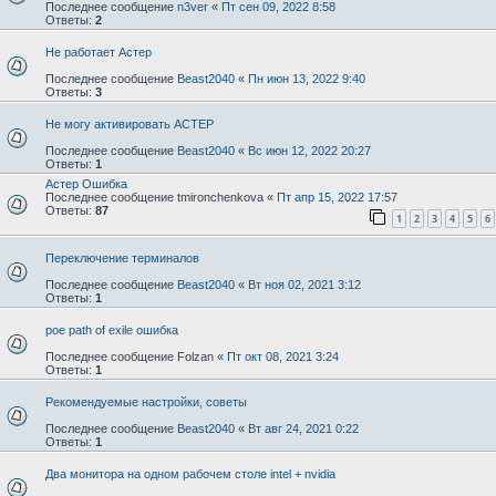
Последнее сообщение
n3ver
«
Пт сен 09, 2022 8:58
Ответы:
2
Не работает Астер
Последнее сообщение
Beast2040
«
Пн июн 13, 2022 9:40
Ответы:
3
Не могу активировать АСТЕР
Последнее сообщение
Beast2040
«
Вс июн 12, 2022 20:27
Ответы:
1
Астер Ошибка
Последнее сообщение
tmironchenkova
«
Пт апр 15, 2022 17:57
Ответы:
87
1
2
3
4
5
6
Переключение терминалов
Последнее сообщение
Beast2040
«
Вт ноя 02, 2021 3:12
Ответы:
1
poe path of exile ошибка
Последнее сообщение
Folzan
«
Пт окт 08, 2021 3:24
Ответы:
1
Рекомендуемые настройки, советы
Последнее сообщение
Beast2040
«
Вт авг 24, 2021 0:22
Ответы:
1
Два монитора на одном рабочем столе intel + nvidia