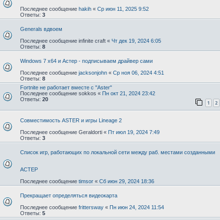
Последнее сообщение
hakih
«
Ср июн 11, 2025 9:52
Ответы:
3
Generals вдвоем
Последнее сообщение
infinite craft
«
Чт дек 19, 2024 6:05
Ответы:
8
Windows 7 x64 и Астер - подписываем драйвер сами
Последнее сообщение
jacksonjohn
«
Ср ноя 06, 2024 4:51
Ответы:
8
Fortnite не работает вместе с "Aster"
Последнее сообщение
sokkos
«
Пн окт 21, 2024 23:42
Ответы:
20
1
2
Совместимость ASTER и игры Lineage 2
Последнее сообщение
Geraldorti
«
Пт июл 19, 2024 7:49
Ответы:
3
Список игр, работающих по локальной сети между раб. местами созданными
АСТЕР
Последнее сообщение
timsor
«
Сб июн 29, 2024 18:36
Прекращает определяться видеокарта
Последнее сообщение
frittersway
«
Пн июн 24, 2024 11:54
Ответы:
5