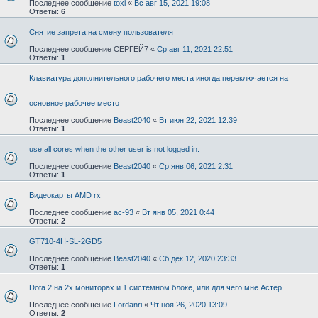
Последнее сообщение
toxi
«
Вс авг 15, 2021 19:08
Ответы:
6
Снятие запрета на смену пользователя
Последнее сообщение
СЕРГЕЙ7
«
Ср авг 11, 2021 22:51
Ответы:
1
Клавиатура дополнительного рабочего места иногда переключается на
основное рабочее место
Последнее сообщение
Beast2040
«
Вт июн 22, 2021 12:39
Ответы:
1
use all cores when the other user is not logged in.
Последнее сообщение
Beast2040
«
Ср янв 06, 2021 2:31
Ответы:
1
Видеокарты AMD rx
Последнее сообщение
ac-93
«
Вт янв 05, 2021 0:44
Ответы:
2
GT710-4H-SL-2GD5
Последнее сообщение
Beast2040
«
Сб дек 12, 2020 23:33
Ответы:
1
Dota 2 на 2х мониторах и 1 системном блоке, или для чего мне Астер
Последнее сообщение
Lordanri
«
Чт ноя 26, 2020 13:09
Ответы:
2