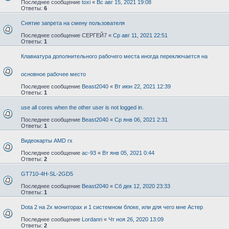
Последнее сообщение
toxi
«
Вс авг 15, 2021 19:08
Ответы:
6
Снятие запрета на смену пользователя
Последнее сообщение
СЕРГЕЙ7
«
Ср авг 11, 2021 22:51
Ответы:
1
Клавиатура дополнительного рабочего места иногда переключается на
основное рабочее место
Последнее сообщение
Beast2040
«
Вт июн 22, 2021 12:39
Ответы:
1
use all cores when the other user is not logged in.
Последнее сообщение
Beast2040
«
Ср янв 06, 2021 2:31
Ответы:
1
Видеокарты AMD rx
Последнее сообщение
ac-93
«
Вт янв 05, 2021 0:44
Ответы:
2
GT710-4H-SL-2GD5
Последнее сообщение
Beast2040
«
Сб дек 12, 2020 23:33
Ответы:
1
Dota 2 на 2х мониторах и 1 системном блоке, или для чего мне Астер
Последнее сообщение
Lordanri
«
Чт ноя 26, 2020 13:09
Ответы:
2