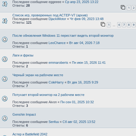
Последнее сообщение
eggeeee
«
Ср апр 23, 2025 13:22
Ответы:
28
1
2
Список игр, проверенных под АСТЕР-V7 (архив)
Последнее сообщение
DjackiMotor
«
Чт фев 09, 2023 13:48
Ответы:
121
1
6
7
8
9
…
После обновления Windows 11 перестает видеть второй монитор
Последнее сообщение
LeoChance
«
Вт авг 04, 2026 7:18
Ответы:
1
Лаги и фризы
Последнее сообщение
emmaroberts
«
Пн июн 15, 2026 11:41
Ответы:
2
Черный экран на рабочем месте
Последнее сообщение
ColeHarry
«
Вт дек 16, 2025 9:29
Ответы:
7
Потухает второй монитор на 2 рабочем месте
Последнее сообщение
Aivon
«
Пн сен 01, 2025 10:32
Ответы:
3
Genshin Impact
Последнее сообщение
Senfuu
«
Сб авг 02, 2025 13:52
Ответы:
6
Астер и Battlefield 2042