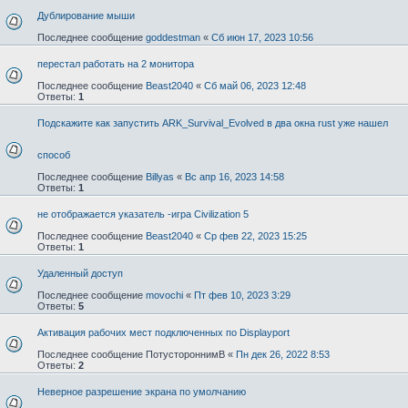
Дублирование мыши
Последнее сообщение
goddestman
«
Сб июн 17, 2023 10:56
перестал работать на 2 монитора
Последнее сообщение
Beast2040
«
Сб май 06, 2023 12:48
Ответы:
1
Подскажите как запустить ARK_Survival_Evolved в два окна rust уже нашел
способ
Последнее сообщение
Billyas
«
Вс апр 16, 2023 14:58
Ответы:
1
не отображается указатель -игра Civilization 5
Последнее сообщение
Beast2040
«
Ср фев 22, 2023 15:25
Ответы:
1
Удаленный доступ
Последнее сообщение
movochi
«
Пт фев 10, 2023 3:29
Ответы:
5
Активация рабочих мест подключенных по Displayport
Последнее сообщение
ПотустороннимВ
«
Пн дек 26, 2022 8:53
Ответы:
2
Неверное разрешение экрана по умолчанию