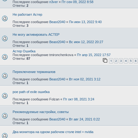
Последнее сообщение
n3ver
«
Пт сен 09, 2022 8:58
Ответы:
2
Не работает Астер
Последнее сообщение
Beast2040
«
Пн июн 13, 2022 9:40
Ответы:
3
Не могу активировать АСТЕР
Последнее сообщение
Beast2040
«
Вс июн 12, 2022 20:27
Ответы:
1
Астер Ошибка
Последнее сообщение
tmironchenkova
«
Пт апр 15, 2022 17:57
Ответы:
87
1
2
3
4
5
6
Переключение терминалов
Последнее сообщение
Beast2040
«
Вт ноя 02, 2021 3:12
Ответы:
1
poe path of exile ошибка
Последнее сообщение
Folzan
«
Пт окт 08, 2021 3:24
Ответы:
1
Рекомендуемые настройки, советы
Последнее сообщение
Beast2040
«
Вт авг 24, 2021 0:22
Ответы:
1
Два монитора на одном рабочем столе intel + nvidia