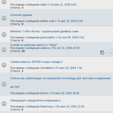
Последнее сообщение
hakih
«
Ср июн 11, 2025 9:52
Ответы:
3
Generals вдвоем
Последнее сообщение
infinite craft
«
Чт дек 19, 2024 6:05
Ответы:
8
Windows 7 x64 и Астер - подписываем драйвер сами
Последнее сообщение
jacksonjohn
«
Ср ноя 06, 2024 4:51
Ответы:
8
Fortnite не работает вместе с "Aster"
Последнее сообщение
sokkos
«
Пн окт 21, 2024 23:42
Ответы:
20
1
2
Совместимость ASTER и игры Lineage 2
Последнее сообщение
Geraldorti
«
Пт июл 19, 2024 7:49
Ответы:
3
Список игр, работающих по локальной сети между раб. местами созданными
АСТЕР
Последнее сообщение
timsor
«
Сб июн 29, 2024 18:36
Прекращает определяться видеокарта
Последнее сообщение
frittersway
«
Пн июн 24, 2024 11:54
Ответы:
5