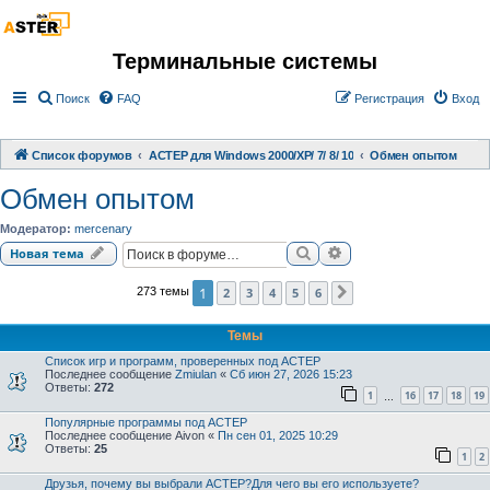
Терминальные системы
Поиск
FAQ
Регистрация
Вход
Список форумов
АСТЕР для Windows 2000/XP/ 7/ 8/ 10
Обмен опытом
Обмен опытом
Модератор:
mercenary
Поиск
Расширенный поиск
Новая тема
1
2
3
4
5
6
273 темы
След.
Темы
Список игр и программ, проверенных под АСТЕР
Последнее сообщение
Zmiulan
«
Сб июн 27, 2026 15:23
Ответы:
272
1
16
17
18
19
…
Популярные программы под АСТЕР
Последнее сообщение
Aivon
«
Пн сен 01, 2025 10:29
Ответы:
25
1
2
Друзья, почему вы выбрали АСТЕР?Для чего вы его используете?