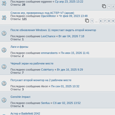
Последнее сообщение
eggeeee
«
Ср апр 23, 2025 13:22
Ответы:
28
1
2
Список игр, проверенных под АСТЕР-V7 (архив)
Последнее сообщение
DjackiMotor
«
Чт фев 09, 2023 13:48
Ответы:
121
1
6
7
8
9
…
После обновления Windows 11 перестает видеть второй монитор
Последнее сообщение
LeoChance
«
Вт авг 04, 2026 7:18
Ответы:
1
Лаги и фризы
Последнее сообщение
emmaroberts
«
Пн июн 15, 2026 11:41
Ответы:
2
Черный экран на рабочем месте
Последнее сообщение
ColeHarry
«
Вт дек 16, 2025 9:29
Ответы:
7
Потухает второй монитор на 2 рабочем месте
Последнее сообщение
Aivon
«
Пн сен 01, 2025 10:32
Ответы:
3
Genshin Impact
Последнее сообщение
Senfuu
«
Сб авг 02, 2025 13:52
Ответы:
6
Астер и Battlefield 2042