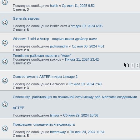
Последнее сообщение
hakih
«
Ср июн 11, 2025 9:52
Ответы:
3
Generals вдвоем
Последнее сообщение
infinite craft
«
Чт дек 19, 2024 6:05
Ответы:
8
Windows 7 x64 и Астер - подписываем драйвер сами
Последнее сообщение
jacksonjohn
«
Ср ноя 06, 2024 4:51
Ответы:
8
Fortnite не работает вместе с "Aster"
Последнее сообщение
sokkos
«
Пн окт 21, 2024 23:42
Ответы:
20
1
2
Совместимость ASTER и игры Lineage 2
Последнее сообщение
Geraldorti
«
Пт июл 19, 2024 7:49
Ответы:
3
Список игр, работающих по локальной сети между раб. местами созданными
АСТЕР
Последнее сообщение
timsor
«
Сб июн 29, 2024 18:36
Прекращает определяться видеокарта
Последнее сообщение
frittersway
«
Пн июн 24, 2024 11:54
Ответы:
5