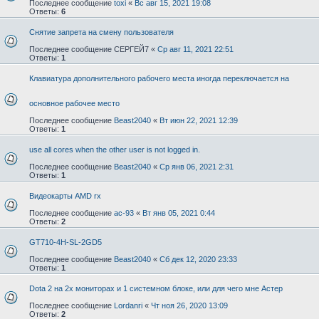
Последнее сообщение
toxi
«
Вс авг 15, 2021 19:08
Ответы:
6
Снятие запрета на смену пользователя
Последнее сообщение
СЕРГЕЙ7
«
Ср авг 11, 2021 22:51
Ответы:
1
Клавиатура дополнительного рабочего места иногда переключается на
основное рабочее место
Последнее сообщение
Beast2040
«
Вт июн 22, 2021 12:39
Ответы:
1
use all cores when the other user is not logged in.
Последнее сообщение
Beast2040
«
Ср янв 06, 2021 2:31
Ответы:
1
Видеокарты AMD rx
Последнее сообщение
ac-93
«
Вт янв 05, 2021 0:44
Ответы:
2
GT710-4H-SL-2GD5
Последнее сообщение
Beast2040
«
Сб дек 12, 2020 23:33
Ответы:
1
Dota 2 на 2х мониторах и 1 системном блоке, или для чего мне Астер
Последнее сообщение
Lordanri
«
Чт ноя 26, 2020 13:09
Ответы:
2