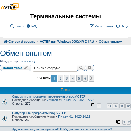
Терминальные системы
Поиск
FAQ
Регистрация
Вход
Список форумов
АСТЕР для Windows 2000/XP/ 7/ 8/ 10
Обмен опытом
Обмен опытом
Модератор:
mercenary
Поиск
Расширенный поиск
Новая тема
1
2
3
4
5
6
273 темы
След.
Темы
Список игр и программ, проверенных под АСТЕР
Последнее сообщение
Zmiulan
«
Сб июн 27, 2026 15:23
Ответы:
272
1
16
17
18
19
…
Популярные программы под АСТЕР
Последнее сообщение
Aivon
«
Пн сен 01, 2025 10:29
Ответы:
25
1
2
Друзья, почему вы выбрали АСТЕР?Для чего вы его используете?