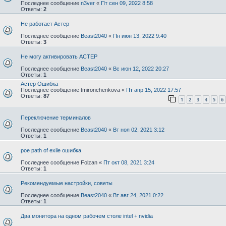
Последнее сообщение
n3ver
«
Пт сен 09, 2022 8:58
Ответы:
2
Не работает Астер
Последнее сообщение
Beast2040
«
Пн июн 13, 2022 9:40
Ответы:
3
Не могу активировать АСТЕР
Последнее сообщение
Beast2040
«
Вс июн 12, 2022 20:27
Ответы:
1
Астер Ошибка
Последнее сообщение
tmironchenkova
«
Пт апр 15, 2022 17:57
Ответы:
87
1
2
3
4
5
6
Переключение терминалов
Последнее сообщение
Beast2040
«
Вт ноя 02, 2021 3:12
Ответы:
1
poe path of exile ошибка
Последнее сообщение
Folzan
«
Пт окт 08, 2021 3:24
Ответы:
1
Рекомендуемые настройки, советы
Последнее сообщение
Beast2040
«
Вт авг 24, 2021 0:22
Ответы:
1
Два монитора на одном рабочем столе intel + nvidia