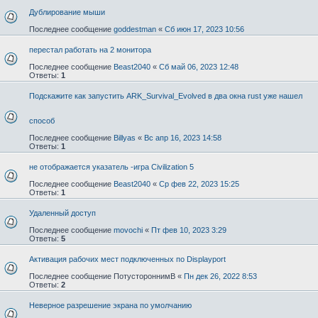
Дублирование мыши
Последнее сообщение
goddestman
«
Сб июн 17, 2023 10:56
перестал работать на 2 монитора
Последнее сообщение
Beast2040
«
Сб май 06, 2023 12:48
Ответы:
1
Подскажите как запустить ARK_Survival_Evolved в два окна rust уже нашел
способ
Последнее сообщение
Billyas
«
Вс апр 16, 2023 14:58
Ответы:
1
не отображается указатель -игра Civilization 5
Последнее сообщение
Beast2040
«
Ср фев 22, 2023 15:25
Ответы:
1
Удаленный доступ
Последнее сообщение
movochi
«
Пт фев 10, 2023 3:29
Ответы:
5
Активация рабочих мест подключенных по Displayport
Последнее сообщение
ПотустороннимВ
«
Пн дек 26, 2022 8:53
Ответы:
2
Неверное разрешение экрана по умолчанию