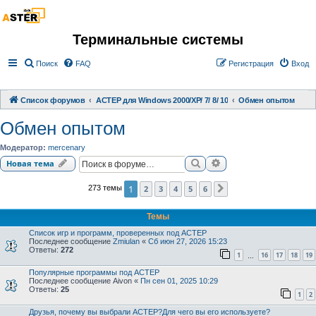
Терминальные системы
Поиск
FAQ
Регистрация
Вход
Список форумов
АСТЕР для Windows 2000/XP/ 7/ 8/ 10
Обмен опытом
Обмен опытом
Модератор:
mercenary
Поиск
Расширенный поиск
Новая тема
1
2
3
4
5
6
273 темы
След.
Темы
Список игр и программ, проверенных под АСТЕР
Последнее сообщение
Zmiulan
«
Сб июн 27, 2026 15:23
Ответы:
272
1
16
17
18
19
…
Популярные программы под АСТЕР
Последнее сообщение
Aivon
«
Пн сен 01, 2025 10:29
Ответы:
25
1
2
Друзья, почему вы выбрали АСТЕР?Для чего вы его используете?