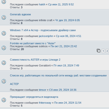
Последнее сообщение
hakih
«
Ср июн 11, 2025 9:52
Ответы:
3
Generals вдвоем
Последнее сообщение
infinite craft
«
Чт дек 19, 2024 6:05
Ответы:
8
Windows 7 x64 и Астер - подписываем драйвер сами
Последнее сообщение
jacksonjohn
«
Ср ноя 06, 2024 4:51
Ответы:
8
Fortnite не работает вместе с "Aster"
Последнее сообщение
sokkos
«
Пн окт 21, 2024 23:42
Ответы:
20
1
2
Совместимость ASTER и игры Lineage 2
Последнее сообщение
Geraldorti
«
Пт июл 19, 2024 7:49
Ответы:
3
Список игр, работающих по локальной сети между раб. местами созданными
АСТЕР
Последнее сообщение
timsor
«
Сб июн 29, 2024 18:36
Прекращает определяться видеокарта
Последнее сообщение
frittersway
«
Пн июн 24, 2024 11:54
Ответы:
5