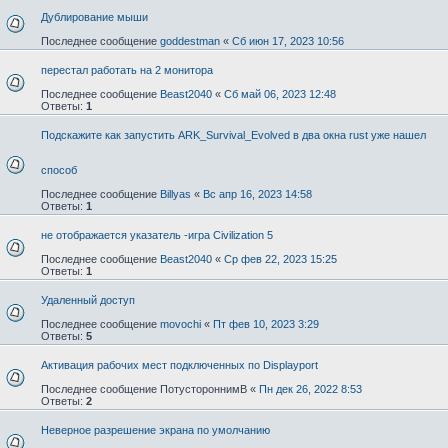
Дублирование мыши
Последнее сообщение
goddestman
«
Сб июн 17, 2023 10:56
перестал работать на 2 монитора
Последнее сообщение
Beast2040
«
Сб май 06, 2023 12:48
Ответы:
1
Подскажите как запустить ARK_Survival_Evolved в два окна rust уже нашел
способ
Последнее сообщение
Billyas
«
Вс апр 16, 2023 14:58
Ответы:
1
не отображается указатель -игра Civilization 5
Последнее сообщение
Beast2040
«
Ср фев 22, 2023 15:25
Ответы:
1
Удаленный доступ
Последнее сообщение
movochi
«
Пт фев 10, 2023 3:29
Ответы:
5
Активация рабочих мест подключенных по Displayport
Последнее сообщение
ПотустороннимВ
«
Пн дек 26, 2022 8:53
Ответы:
2
Неверное разрешение экрана по умолчанию