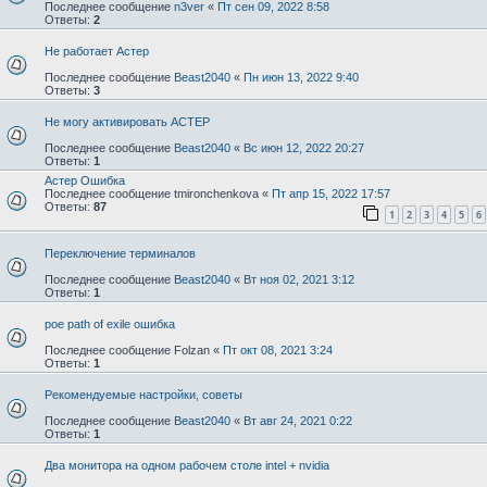
Последнее сообщение
n3ver
«
Пт сен 09, 2022 8:58
Ответы:
2
Не работает Астер
Последнее сообщение
Beast2040
«
Пн июн 13, 2022 9:40
Ответы:
3
Не могу активировать АСТЕР
Последнее сообщение
Beast2040
«
Вс июн 12, 2022 20:27
Ответы:
1
Астер Ошибка
Последнее сообщение
tmironchenkova
«
Пт апр 15, 2022 17:57
Ответы:
87
1
2
3
4
5
6
Переключение терминалов
Последнее сообщение
Beast2040
«
Вт ноя 02, 2021 3:12
Ответы:
1
poe path of exile ошибка
Последнее сообщение
Folzan
«
Пт окт 08, 2021 3:24
Ответы:
1
Рекомендуемые настройки, советы
Последнее сообщение
Beast2040
«
Вт авг 24, 2021 0:22
Ответы:
1
Два монитора на одном рабочем столе intel + nvidia