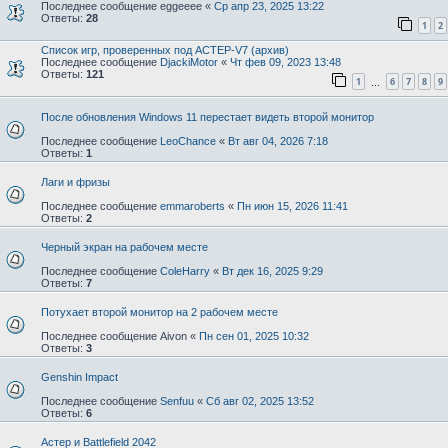
Последнее сообщение
eggeeee
«
Ср апр 23, 2025 13:22
Ответы:
28
1
2
Список игр, проверенных под АСТЕР-V7 (архив)
Последнее сообщение
DjackiMotor
«
Чт фев 09, 2023 13:48
Ответы:
121
1
6
7
8
9
…
После обновления Windows 11 перестает видеть второй монитор
Последнее сообщение
LeoChance
«
Вт авг 04, 2026 7:18
Ответы:
1
Лаги и фризы
Последнее сообщение
emmaroberts
«
Пн июн 15, 2026 11:41
Ответы:
2
Черный экран на рабочем месте
Последнее сообщение
ColeHarry
«
Вт дек 16, 2025 9:29
Ответы:
7
Потухает второй монитор на 2 рабочем месте
Последнее сообщение
Aivon
«
Пн сен 01, 2025 10:32
Ответы:
3
Genshin Impact
Последнее сообщение
Senfuu
«
Сб авг 02, 2025 13:52
Ответы:
6
Астер и Battlefield 2042