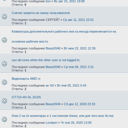
Последнее сообщение
toxi
«
Вс авг 15, 2021 19:08
Ответы:
6
Снятие запрета на смену пользователя
Последнее сообщение
СЕРГЕЙ7
«
Ср авг 11, 2021 22:51
Ответы:
1
Клавиатура дополнительного рабочего места иногда переключается на
основное рабочее место
Последнее сообщение
Beast2040
«
Вт июн 22, 2021 12:39
Ответы:
1
use all cores when the other user is not logged in.
Последнее сообщение
Beast2040
«
Ср янв 06, 2021 2:31
Ответы:
1
Видеокарты AMD rx
Последнее сообщение
ac-93
«
Вт янв 05, 2021 0:44
Ответы:
2
GT710-4H-SL-2GD5
Последнее сообщение
Beast2040
«
Сб дек 12, 2020 23:33
Ответы:
1
Dota 2 на 2х мониторах и 1 системном блоке, или для чего мне Астер
Последнее сообщение
Lordanri
«
Чт ноя 26, 2020 13:09
Ответы:
2