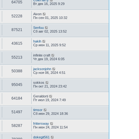
ColeHarry
64705
Вт дек 16, 2025 9:29
Aivon
52228
Пн сен 01, 2025 10:32
Senfuu
87521
Сб авг 02, 2025 13:52
hakih
43615
Ср июн 11, 2025 9:52
infinite craft
55213
Чт дек 19, 2024 6:05
jacksonjohn
50388
Ср ноя 06, 2024 4:51
sokkos
95045
Пн окт 21, 2024 23:42
Geraldorti
64184
Пт июл 19, 2024 7:49
timsor
51497
Сб июн 29, 2024 18:36
frittersway
58287
Пн июн 24, 2024 11:54
dokegit561