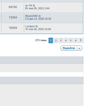
ac-93
69700
Вт янв 05, 2021 0:44
Beast2040
73304
Сб дек 12, 2020 23:33
Lordanri
76059
Чт ноя 26, 2020 13:09
1
2
3
4
5
6
273 темы
След.
Перейти