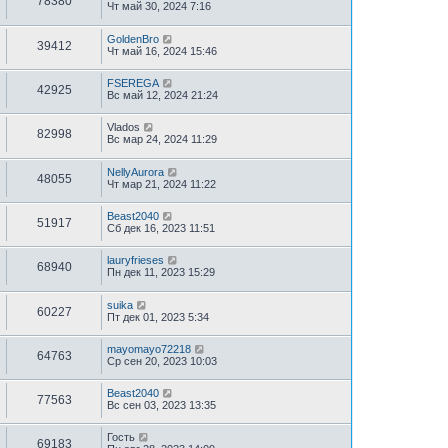
78380
Чт май 30, 2024 7:16
GoldenBro
39412
Чт май 16, 2024 15:46
FSEREGA
42925
Вс май 12, 2024 21:24
Vlados
82998
Вс мар 24, 2024 11:29
NellyAurora
48055
Чт мар 21, 2024 11:22
Beast2040
51917
Сб дек 16, 2023 11:51
lauryfrieses
68940
Пн дек 11, 2023 15:29
suika
60227
Пт дек 01, 2023 5:34
mayomayo72218
64763
Ср сен 20, 2023 10:03
Beast2040
77563
Вс сен 03, 2023 13:35
Гость
69183