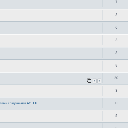
7
3
6
3
8
8
20
1
2
3
0
естами созданными АСТЕР
5