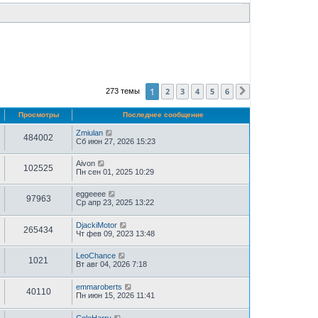
1
2
3
4
5
6
273 темы
След.
Просмотры
Последнее сообщение
Zmiulan
484002
Сб июн 27, 2026 15:23
Aivon
102525
Пн сен 01, 2025 10:29
eggeeee
97963
Ср апр 23, 2025 13:22
DjackiMotor
265434
Чт фев 09, 2023 13:48
LeoChance
1021
Вт авг 04, 2026 7:18
emmaroberts
40110
Пн июн 15, 2026 11:41