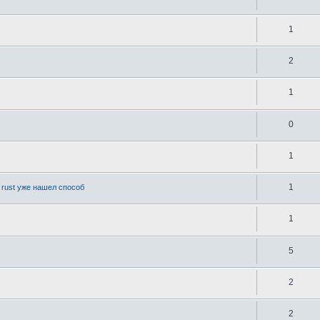
1
2
1
0
1
1
 rust уже нашел способ
1
5
2
2