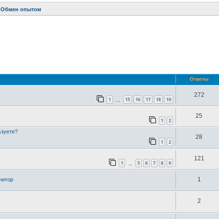
Обмен опытом
ренный поиск
Ответы
272
1
15
16
17
18
19
…
25
1
2
ьзуете?
28
1
2
121
1
5
6
7
8
9
…
1
нитор
2