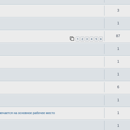
3
1
87
1
2
3
4
5
6
1
1
1
6
1
1
лючается на основное рабочее место
1