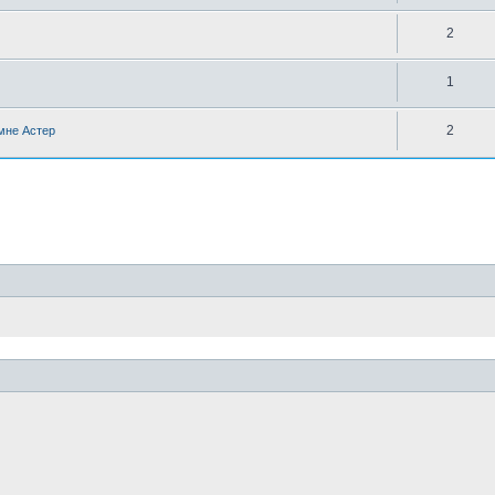
2
1
2
 мне Астер