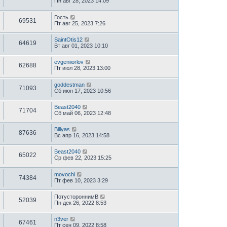
Пн авг 28, 2023 14:09
Гость
69531
Пт авг 25, 2023 7:26
SaintOtis12
64619
Вт авг 01, 2023 10:10
evgeniiorlov
62688
Пт июл 28, 2023 13:00
goddestman
71093
Сб июн 17, 2023 10:56
Beast2040
71704
Сб май 06, 2023 12:48
Billyas
87636
Вс апр 16, 2023 14:58
Beast2040
65022
Ср фев 22, 2023 15:25
movochi
74384
Пт фев 10, 2023 3:29
ПотустороннимВ
52039
Пн дек 26, 2022 8:53
n3ver
67461
Пт сен 09, 2022 8:58