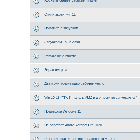
Rockstar Games Launcher и aster
Синий экран, win 11
Помогите с запуском!
Запускаем LoL в Aster
Pantalla de la muerte
Экран смерти
Два монитора на одно рабочее место
Win 10-11 (ГТА 5- панель АМД и д.р проги не запускаются)
Поддержка Windows 11
Не работает Adobe Acrobat Pro 2020
Programs that extend the capabilities of Astera.