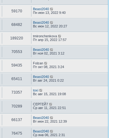
Beast2040
59170
Пн июн 13, 2022 9:40
Beast2040
68482
Вс июн 12, 2022 20:27
tmironchenkova
189220
Пт апр 15, 2022 17:57
Beast2040
70553
Вт ноя 02, 2021 3:12
Folzan
59435
Пт окт 08, 2021 3:24
Beast2040
65411
Вт авг 24, 2021 0:22
toxi
73357
Вс авг 15, 2021 19:08
СЕРГЕЙ7
70289
Ср авг 11, 2021 22:51
Beast2040
66137
Вт июн 22, 2021 12:39
Beast2040
76475
Ср янв 06, 2021 2:31