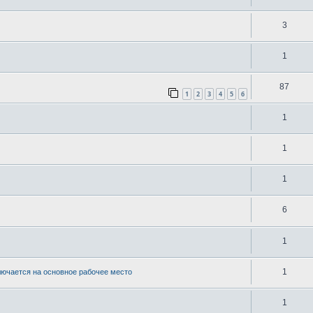
3
1
87
1
2
3
4
5
6
1
1
1
6
1
1
лючается на основное рабочее место
1