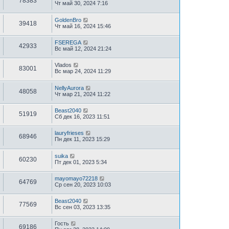
78383
Чт май 30, 2024 7:16
GoldenBro
39418
Чт май 16, 2024 15:46
FSEREGA
42933
Вс май 12, 2024 21:24
Vlados
83001
Вс мар 24, 2024 11:29
NellyAurora
48058
Чт мар 21, 2024 11:22
Beast2040
51919
Сб дек 16, 2023 11:51
lauryfrieses
68946
Пн дек 11, 2023 15:29
suika
60230
Пт дек 01, 2023 5:34
mayomayo72218
64769
Ср сен 20, 2023 10:03
Beast2040
77569
Вс сен 03, 2023 13:35
Гость
69186