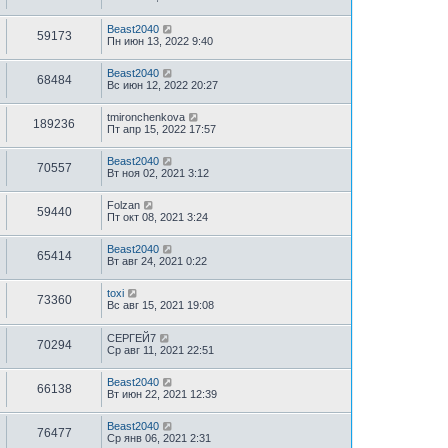
Beast2040
59173
Пн июн 13, 2022 9:40
Beast2040
68484
Вс июн 12, 2022 20:27
tmironchenkova
189236
Пт апр 15, 2022 17:57
Beast2040
70557
Вт ноя 02, 2021 3:12
Folzan
59440
Пт окт 08, 2021 3:24
Beast2040
65414
Вт авг 24, 2021 0:22
toxi
73360
Вс авг 15, 2021 19:08
СЕРГЕЙ7
70294
Ср авг 11, 2021 22:51
Beast2040
66138
Вт июн 22, 2021 12:39
Beast2040
76477
Ср янв 06, 2021 2:31