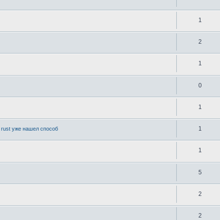
1
2
1
0
1
1
 rust уже нашел способ
1
5
2
2