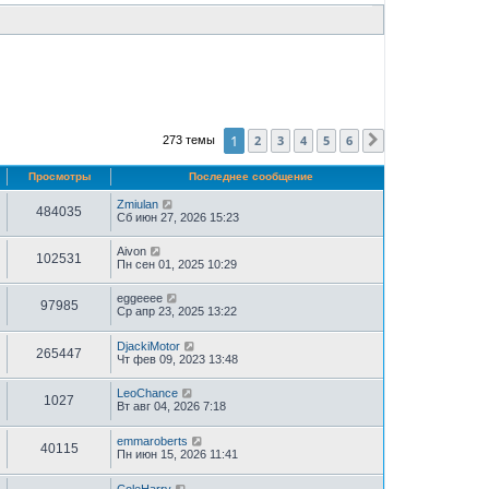
1
2
3
4
5
6
273 темы
След.
Просмотры
Последнее сообщение
Zmiulan
484035
Сб июн 27, 2026 15:23
Aivon
102531
Пн сен 01, 2025 10:29
eggeeee
97985
Ср апр 23, 2025 13:22
DjackiMotor
265447
Чт фев 09, 2023 13:48
LeoChance
1027
Вт авг 04, 2026 7:18
emmaroberts
40115
Пн июн 15, 2026 11:41