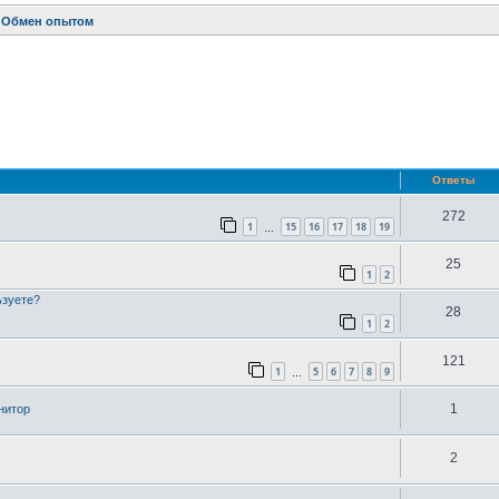
Обмен опытом
ренный поиск
Ответы
272
1
15
16
17
18
19
…
25
1
2
ьзуете?
28
1
2
121
1
5
6
7
8
9
…
1
нитор
2