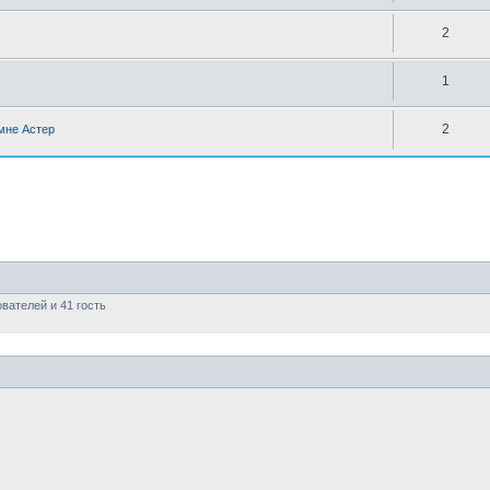
2
1
2
 мне Астер
вателей и 41 гость