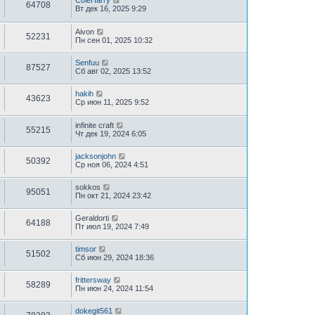
ColeHarry
64708
Вт дек 16, 2025 9:29
Aivon
52231
Пн сен 01, 2025 10:32
Senfuu
87527
Сб авг 02, 2025 13:52
hakih
43623
Ср июн 11, 2025 9:52
infinite craft
55215
Чт дек 19, 2024 6:05
jacksonjohn
50392
Ср ноя 06, 2024 4:51
sokkos
95051
Пн окт 21, 2024 23:42
Geraldorti
64188
Пт июл 19, 2024 7:49
timsor
51502
Сб июн 29, 2024 18:36
frittersway
58289
Пн июн 24, 2024 11:54
dokegit561