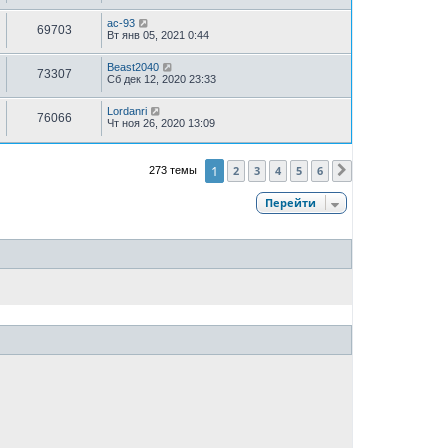
ac-93
69703
Вт янв 05, 2021 0:44
Beast2040
73307
Сб дек 12, 2020 23:33
Lordanri
76066
Чт ноя 26, 2020 13:09
1
2
3
4
5
6
273 темы
След.
Перейти