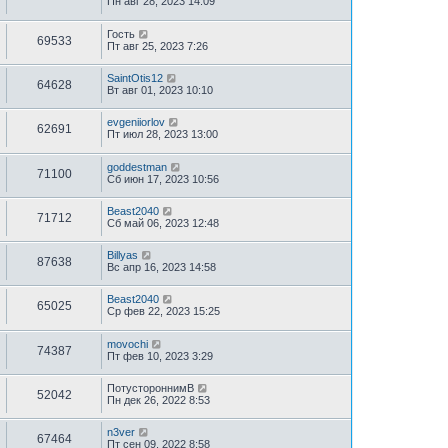
Пн авг 28, 2023 14:09
Гость
69533
Пт авг 25, 2023 7:26
SaintOtis12
64628
Вт авг 01, 2023 10:10
evgeniiorlov
62691
Пт июл 28, 2023 13:00
goddestman
71100
Сб июн 17, 2023 10:56
Beast2040
71712
Сб май 06, 2023 12:48
Billyas
87638
Вс апр 16, 2023 14:58
Beast2040
65025
Ср фев 22, 2023 15:25
movochi
74387
Пт фев 10, 2023 3:29
ПотустороннимВ
52042
Пн дек 26, 2022 8:53
n3ver
67464
Пт сен 09, 2022 8:58