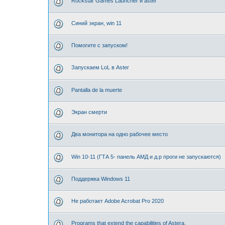
Rockstar Games Launcher и aster
Синий экран, win 11
Помогите с запуском!
Запускаем LoL в Aster
Pantalla de la muerte
Экран смерти
Два монитора на одно рабочее место
Win 10-11 (ГТА 5- панель АМД и д.р проги не запускаются)
Поддержка Windows 11
Не работает Adobe Acrobat Pro 2020
Programs that extend the capabilities of Astera.