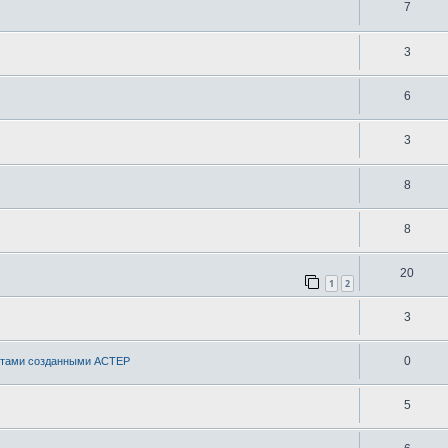
7
3
6
3
8
8
20
1
2
3
0
естами созданными АСТЕР
5