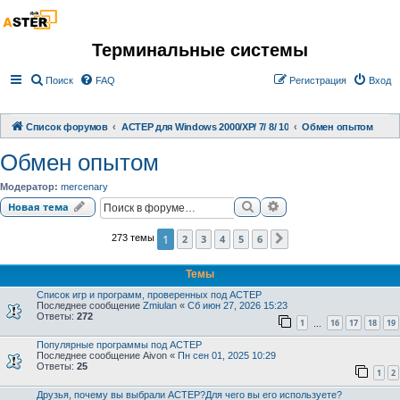
Терминальные системы
Поиск
FAQ
Регистрация
Вход
Список форумов
АСТЕР для Windows 2000/XP/ 7/ 8/ 10
Обмен опытом
Обмен опытом
Модератор:
mercenary
Поиск
Расширенный поиск
Новая тема
1
2
3
4
5
6
273 темы
След.
Темы
Список игр и программ, проверенных под АСТЕР
Последнее сообщение
Zmiulan
«
Сб июн 27, 2026 15:23
Ответы:
272
1
16
17
18
19
…
Популярные программы под АСТЕР
Последнее сообщение
Aivon
«
Пн сен 01, 2025 10:29
Ответы:
25
1
2
Друзья, почему вы выбрали АСТЕР?Для чего вы его используете?