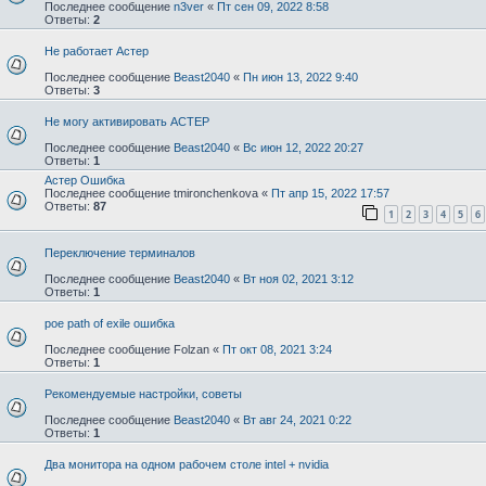
Последнее сообщение
n3ver
«
Пт сен 09, 2022 8:58
Ответы:
2
Не работает Астер
Последнее сообщение
Beast2040
«
Пн июн 13, 2022 9:40
Ответы:
3
Не могу активировать АСТЕР
Последнее сообщение
Beast2040
«
Вс июн 12, 2022 20:27
Ответы:
1
Астер Ошибка
Последнее сообщение
tmironchenkova
«
Пт апр 15, 2022 17:57
Ответы:
87
1
2
3
4
5
6
Переключение терминалов
Последнее сообщение
Beast2040
«
Вт ноя 02, 2021 3:12
Ответы:
1
poe path of exile ошибка
Последнее сообщение
Folzan
«
Пт окт 08, 2021 3:24
Ответы:
1
Рекомендуемые настройки, советы
Последнее сообщение
Beast2040
«
Вт авг 24, 2021 0:22
Ответы:
1
Два монитора на одном рабочем столе intel + nvidia