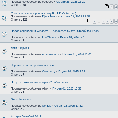
Последнее сообщение
eggeeee
«
Ср апр 23, 2025 13:22
Ответы:
28
1
2
Список игр, проверенных под АСТЕР-V7 (архив)
Последнее сообщение
DjackiMotor
«
Чт фев 09, 2023 13:48
Ответы:
121
1
6
7
8
9
…
После обновления Windows 11 перестает видеть второй монитор
Последнее сообщение
LeoChance
«
Вт авг 04, 2026 7:18
Ответы:
1
Лаги и фризы
Последнее сообщение
emmaroberts
«
Пн июн 15, 2026 11:41
Ответы:
2
Черный экран на рабочем месте
Последнее сообщение
ColeHarry
«
Вт дек 16, 2025 9:29
Ответы:
7
Потухает второй монитор на 2 рабочем месте
Последнее сообщение
Aivon
«
Пн сен 01, 2025 10:32
Ответы:
3
Genshin Impact
Последнее сообщение
Senfuu
«
Сб авг 02, 2025 13:52
Ответы:
6
Астер и Battlefield 2042