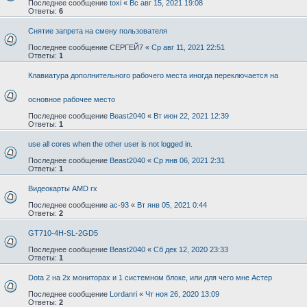
Последнее сообщение
toxi
«
Вс авг 15, 2021 19:08
Ответы:
6
Снятие запрета на смену пользователя
Последнее сообщение
СЕРГЕЙ7
«
Ср авг 11, 2021 22:51
Ответы:
1
Клавиатура дополнительного рабочего места иногда переключается на
основное рабочее место
Последнее сообщение
Beast2040
«
Вт июн 22, 2021 12:39
Ответы:
1
use all cores when the other user is not logged in.
Последнее сообщение
Beast2040
«
Ср янв 06, 2021 2:31
Ответы:
1
Видеокарты AMD rx
Последнее сообщение
ac-93
«
Вт янв 05, 2021 0:44
Ответы:
2
GT710-4H-SL-2GD5
Последнее сообщение
Beast2040
«
Сб дек 12, 2020 23:33
Ответы:
1
Dota 2 на 2х мониторах и 1 системном блоке, или для чего мне Астер
Последнее сообщение
Lordanri
«
Чт ноя 26, 2020 13:09
Ответы:
2