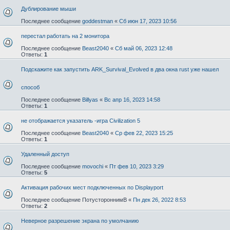
Дублирование мыши
Последнее сообщение
goddestman
«
Сб июн 17, 2023 10:56
перестал работать на 2 монитора
Последнее сообщение
Beast2040
«
Сб май 06, 2023 12:48
Ответы:
1
Подскажите как запустить ARK_Survival_Evolved в два окна rust уже нашел
способ
Последнее сообщение
Billyas
«
Вс апр 16, 2023 14:58
Ответы:
1
не отображается указатель -игра Civilization 5
Последнее сообщение
Beast2040
«
Ср фев 22, 2023 15:25
Ответы:
1
Удаленный доступ
Последнее сообщение
movochi
«
Пт фев 10, 2023 3:29
Ответы:
5
Активация рабочих мест подключенных по Displayport
Последнее сообщение
ПотустороннимВ
«
Пн дек 26, 2022 8:53
Ответы:
2
Неверное разрешение экрана по умолчанию