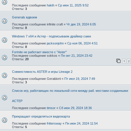
Последнее сообщение
hakih
«
Ср июн 11, 2025 9:52
Ответы:
3
Generals вдвоем
Последнее сообщение
infinite craft
«
Чт дек 19, 2024 6:05
Ответы:
8
Windows 7 x64 и Астер - подписываем драйвер сами
Последнее сообщение
jacksonjohn
«
Ср ноя 06, 2024 4:51
Ответы:
8
Fortnite не работает вместе с "Aster"
Последнее сообщение
sokkos
«
Пн окт 21, 2024 23:42
Ответы:
20
1
2
Совместимость ASTER и игры Lineage 2
Последнее сообщение
Geraldorti
«
Пт июл 19, 2024 7:49
Ответы:
3
Список игр, работающих по локальной сети между раб. местами созданными
АСТЕР
Последнее сообщение
timsor
«
Сб июн 29, 2024 18:36
Прекращает определяться видеокарта
Последнее сообщение
frittersway
«
Пн июн 24, 2024 11:54
Ответы:
5