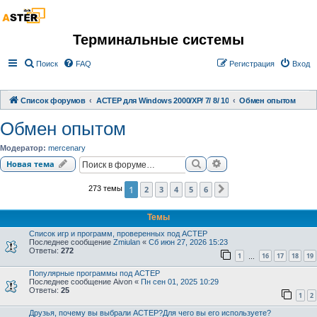
Терминальные системы
Поиск
FAQ
Регистрация
Вход
Список форумов
АСТЕР для Windows 2000/XP/ 7/ 8/ 10
Обмен опытом
Обмен опытом
Модератор:
mercenary
Поиск
Расширенный поиск
Новая тема
1
2
3
4
5
6
273 темы
След.
Темы
Список игр и программ, проверенных под АСТЕР
Последнее сообщение
Zmiulan
«
Сб июн 27, 2026 15:23
Ответы:
272
1
16
17
18
19
…
Популярные программы под АСТЕР
Последнее сообщение
Aivon
«
Пн сен 01, 2025 10:29
Ответы:
25
1
2
Друзья, почему вы выбрали АСТЕР?Для чего вы его используете?