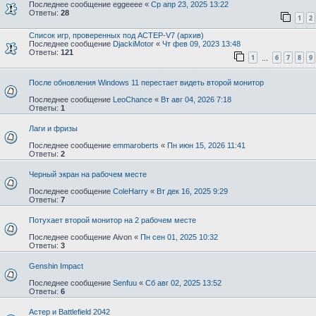
Последнее сообщение
eggeeee
«
Ср апр 23, 2025 13:22
Ответы:
28
1
2
Список игр, проверенных под АСТЕР-V7 (архив)
Последнее сообщение
DjackiMotor
«
Чт фев 09, 2023 13:48
Ответы:
121
1
6
7
8
9
…
После обновления Windows 11 перестает видеть второй монитор
Последнее сообщение
LeoChance
«
Вт авг 04, 2026 7:18
Ответы:
1
Лаги и фризы
Последнее сообщение
emmaroberts
«
Пн июн 15, 2026 11:41
Ответы:
2
Черный экран на рабочем месте
Последнее сообщение
ColeHarry
«
Вт дек 16, 2025 9:29
Ответы:
7
Потухает второй монитор на 2 рабочем месте
Последнее сообщение
Aivon
«
Пн сен 01, 2025 10:32
Ответы:
3
Genshin Impact
Последнее сообщение
Senfuu
«
Сб авг 02, 2025 13:52
Ответы:
6
Астер и Battlefield 2042