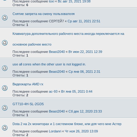
Последнее сообщение
toxi
«
Вс авг 15, 2021 19:08
Ответы:
6
Снятие запрета на смену пользователя
Последнее сообщение
СЕРГЕЙ7
«
Ср авг 11, 2021 22:51
Ответы:
1
Клавиатура дополнительного рабочего места иногда переключается на
основное рабочее место
Последнее сообщение
Beast2040
«
Вт июн 22, 2021 12:39
Ответы:
1
use all cores when the other user is not logged in.
Последнее сообщение
Beast2040
«
Ср янв 06, 2021 2:31
Ответы:
1
Видеокарты AMD rx
Последнее сообщение
ac-93
«
Вт янв 05, 2021 0:44
Ответы:
2
GT710-4H-SL-2GD5
Последнее сообщение
Beast2040
«
Сб дек 12, 2020 23:33
Ответы:
1
Dota 2 на 2х мониторах и 1 системном блоке, или для чего мне Астер
Последнее сообщение
Lordanri
«
Чт ноя 26, 2020 13:09
Ответы:
2