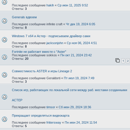
Последнее сообщение
hakih
«
Ср июн 11, 2025 9:52
Ответы:
3
Generals вдвоем
Последнее сообщение
infinite craft
«
Чт дек 19, 2024 6:05
Ответы:
8
Windows 7 x64 и Астер - подписываем драйвер сами
Последнее сообщение
jacksonjohn
«
Ср ноя 06, 2024 4:51
Ответы:
8
Fortnite не работает вместе с "Aster"
Последнее сообщение
sokkos
«
Пн окт 21, 2024 23:42
Ответы:
20
1
2
Совместимость ASTER и игры Lineage 2
Последнее сообщение
Geraldorti
«
Пт июл 19, 2024 7:49
Ответы:
3
Список игр, работающих по локальной сети между раб. местами созданными
АСТЕР
Последнее сообщение
timsor
«
Сб июн 29, 2024 18:36
Прекращает определяться видеокарта
Последнее сообщение
frittersway
«
Пн июн 24, 2024 11:54
Ответы:
5