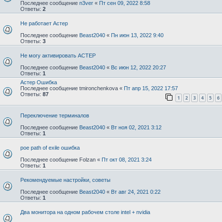
Последнее сообщение
n3ver
«
Пт сен 09, 2022 8:58
Ответы:
2
Не работает Астер
Последнее сообщение
Beast2040
«
Пн июн 13, 2022 9:40
Ответы:
3
Не могу активировать АСТЕР
Последнее сообщение
Beast2040
«
Вс июн 12, 2022 20:27
Ответы:
1
Астер Ошибка
Последнее сообщение
tmironchenkova
«
Пт апр 15, 2022 17:57
Ответы:
87
1
2
3
4
5
6
Переключение терминалов
Последнее сообщение
Beast2040
«
Вт ноя 02, 2021 3:12
Ответы:
1
poe path of exile ошибка
Последнее сообщение
Folzan
«
Пт окт 08, 2021 3:24
Ответы:
1
Рекомендуемые настройки, советы
Последнее сообщение
Beast2040
«
Вт авг 24, 2021 0:22
Ответы:
1
Два монитора на одном рабочем столе intel + nvidia