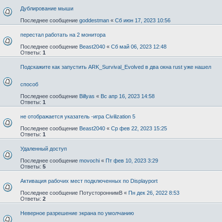
Дублирование мыши
Последнее сообщение
goddestman
«
Сб июн 17, 2023 10:56
перестал работать на 2 монитора
Последнее сообщение
Beast2040
«
Сб май 06, 2023 12:48
Ответы:
1
Подскажите как запустить ARK_Survival_Evolved в два окна rust уже нашел
способ
Последнее сообщение
Billyas
«
Вс апр 16, 2023 14:58
Ответы:
1
не отображается указатель -игра Civilization 5
Последнее сообщение
Beast2040
«
Ср фев 22, 2023 15:25
Ответы:
1
Удаленный доступ
Последнее сообщение
movochi
«
Пт фев 10, 2023 3:29
Ответы:
5
Активация рабочих мест подключенных по Displayport
Последнее сообщение
ПотустороннимВ
«
Пн дек 26, 2022 8:53
Ответы:
2
Неверное разрешение экрана по умолчанию