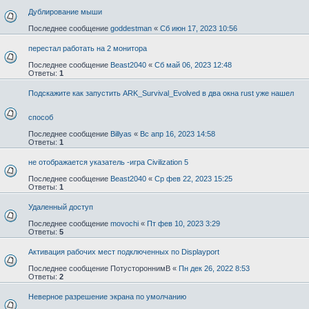
Дублирование мыши
Последнее сообщение
goddestman
«
Сб июн 17, 2023 10:56
перестал работать на 2 монитора
Последнее сообщение
Beast2040
«
Сб май 06, 2023 12:48
Ответы:
1
Подскажите как запустить ARK_Survival_Evolved в два окна rust уже нашел
способ
Последнее сообщение
Billyas
«
Вс апр 16, 2023 14:58
Ответы:
1
не отображается указатель -игра Civilization 5
Последнее сообщение
Beast2040
«
Ср фев 22, 2023 15:25
Ответы:
1
Удаленный доступ
Последнее сообщение
movochi
«
Пт фев 10, 2023 3:29
Ответы:
5
Активация рабочих мест подключенных по Displayport
Последнее сообщение
ПотустороннимВ
«
Пн дек 26, 2022 8:53
Ответы:
2
Неверное разрешение экрана по умолчанию