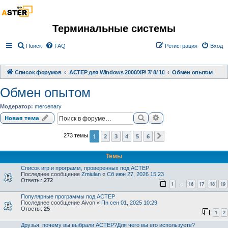
Терминальные системы
Поиск
FAQ
Регистрация
Вход
Список форумов
АСТЕР для Windows 2000/XP/ 7/ 8/ 10
Обмен опытом
Обмен опытом
Модератор:
mercenary
Поиск
Расширенный поиск
Новая тема
1
2
3
4
5
6
273 темы
След.
Темы
Список игр и программ, проверенных под АСТЕР
Последнее сообщение
Zmiulan
«
Сб июн 27, 2026 15:23
Ответы:
272
1
16
17
18
19
…
Популярные программы под АСТЕР
Последнее сообщение
Aivon
«
Пн сен 01, 2025 10:29
Ответы:
25
1
2
Друзья, почему вы выбрали АСТЕР?Для чего вы его используете?