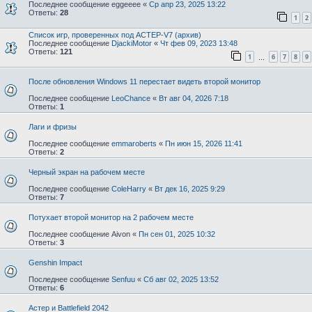
Последнее сообщение
eggeeee
«
Ср апр 23, 2025 13:22
Ответы:
28
1
2
Список игр, проверенных под АСТЕР-V7 (архив)
Последнее сообщение
DjackiMotor
«
Чт фев 09, 2023 13:48
Ответы:
121
1
6
7
8
9
…
После обновления Windows 11 перестает видеть второй монитор
Последнее сообщение
LeoChance
«
Вт авг 04, 2026 7:18
Ответы:
1
Лаги и фризы
Последнее сообщение
emmaroberts
«
Пн июн 15, 2026 11:41
Ответы:
2
Черный экран на рабочем месте
Последнее сообщение
ColeHarry
«
Вт дек 16, 2025 9:29
Ответы:
7
Потухает второй монитор на 2 рабочем месте
Последнее сообщение
Aivon
«
Пн сен 01, 2025 10:32
Ответы:
3
Genshin Impact
Последнее сообщение
Senfuu
«
Сб авг 02, 2025 13:52
Ответы:
6
Астер и Battlefield 2042