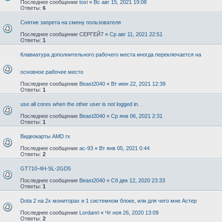
Последнее сообщение
toxi
«
Вс авг 15, 2021 19:08
Ответы:
6
Снятие запрета на смену пользователя
Последнее сообщение
СЕРГЕЙ7
«
Ср авг 11, 2021 22:51
Ответы:
1
Клавиатура дополнительного рабочего места иногда переключается на
основное рабочее место
Последнее сообщение
Beast2040
«
Вт июн 22, 2021 12:39
Ответы:
1
use all cores when the other user is not logged in.
Последнее сообщение
Beast2040
«
Ср янв 06, 2021 2:31
Ответы:
1
Видеокарты AMD rx
Последнее сообщение
ac-93
«
Вт янв 05, 2021 0:44
Ответы:
2
GT710-4H-SL-2GD5
Последнее сообщение
Beast2040
«
Сб дек 12, 2020 23:33
Ответы:
1
Dota 2 на 2х мониторах и 1 системном блоке, или для чего мне Астер
Последнее сообщение
Lordanri
«
Чт ноя 26, 2020 13:09
Ответы:
2