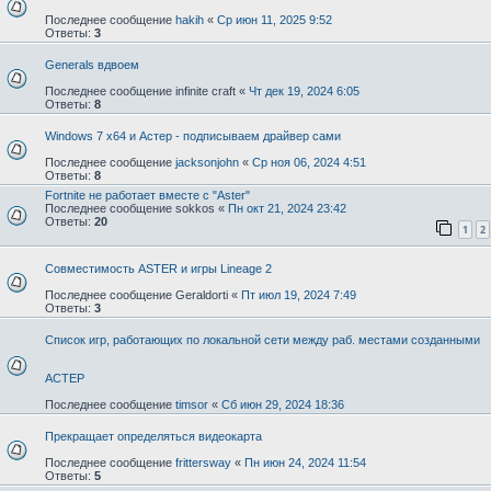
Последнее сообщение
hakih
«
Ср июн 11, 2025 9:52
Ответы:
3
Generals вдвоем
Последнее сообщение
infinite craft
«
Чт дек 19, 2024 6:05
Ответы:
8
Windows 7 x64 и Астер - подписываем драйвер сами
Последнее сообщение
jacksonjohn
«
Ср ноя 06, 2024 4:51
Ответы:
8
Fortnite не работает вместе с "Aster"
Последнее сообщение
sokkos
«
Пн окт 21, 2024 23:42
Ответы:
20
1
2
Совместимость ASTER и игры Lineage 2
Последнее сообщение
Geraldorti
«
Пт июл 19, 2024 7:49
Ответы:
3
Список игр, работающих по локальной сети между раб. местами созданными
АСТЕР
Последнее сообщение
timsor
«
Сб июн 29, 2024 18:36
Прекращает определяться видеокарта
Последнее сообщение
frittersway
«
Пн июн 24, 2024 11:54
Ответы:
5