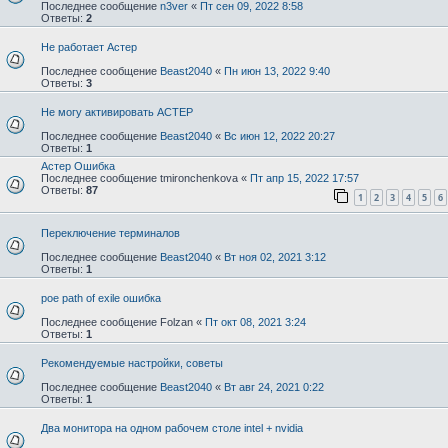
Последнее сообщение
n3ver
«
Пт сен 09, 2022 8:58
Ответы:
2
Не работает Астер
Последнее сообщение
Beast2040
«
Пн июн 13, 2022 9:40
Ответы:
3
Не могу активировать АСТЕР
Последнее сообщение
Beast2040
«
Вс июн 12, 2022 20:27
Ответы:
1
Астер Ошибка
Последнее сообщение
tmironchenkova
«
Пт апр 15, 2022 17:57
Ответы:
87
1
2
3
4
5
6
Переключение терминалов
Последнее сообщение
Beast2040
«
Вт ноя 02, 2021 3:12
Ответы:
1
poe path of exile ошибка
Последнее сообщение
Folzan
«
Пт окт 08, 2021 3:24
Ответы:
1
Рекомендуемые настройки, советы
Последнее сообщение
Beast2040
«
Вт авг 24, 2021 0:22
Ответы:
1
Два монитора на одном рабочем столе intel + nvidia