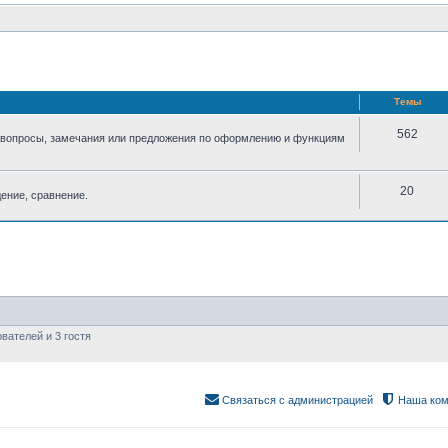
Темы
562
 вопросы, замечания или предложения по оформлению и функциям
20
ение, сравнение.
вателей и 3 гостя
Связаться с администрацией
Наша ком