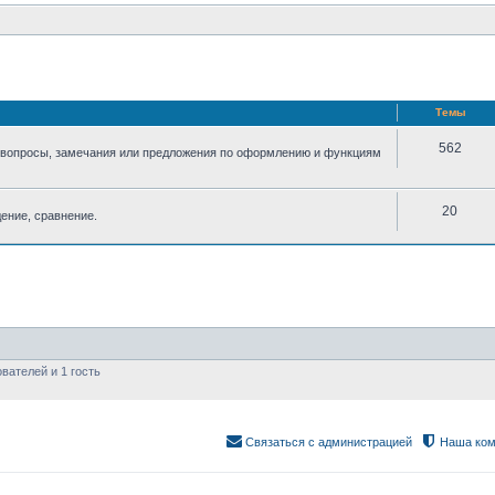
Темы
562
 вопросы, замечания или предложения по оформлению и функциям
20
ение, сравнение.
вателей и 1 гость
Связаться с администрацией
Наша ком