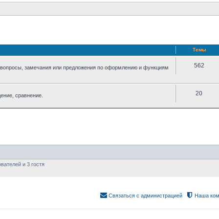
Темы
562
 вопросы, замечания или предложения по оформлению и функциям
20
ение, сравнение.
вателей и 3 гостя
Связаться с администрацией
Наша ком