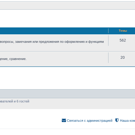
Темы
562
 вопросы, замечания или предложения по оформлению и функциям
20
ение, сравнение.
вателей и 6 гостей
Связаться с администрацией
Наша ком