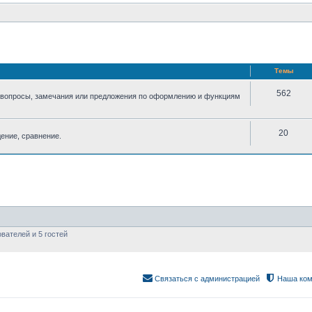
Темы
562
 вопросы, замечания или предложения по оформлению и функциям
20
ение, сравнение.
вателей и 5 гостей
Связаться с администрацией
Наша ком