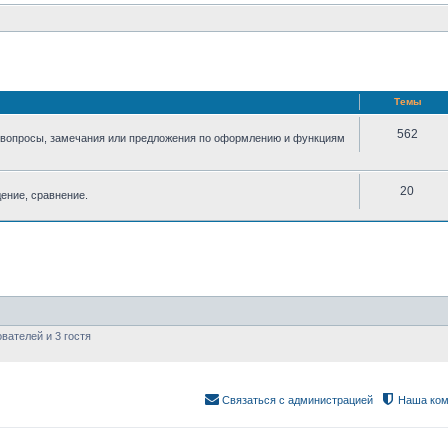
Темы
562
 вопросы, замечания или предложения по оформлению и функциям
20
ение, сравнение.
вателей и 3 гостя
Связаться с администрацией
Наша ком