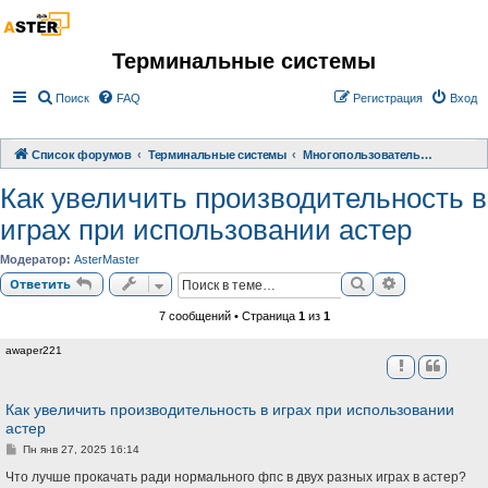
Терминальные системы
Поиск
FAQ
Регистрация
Вход
Список форумов
Терминальные системы
Многопользовательское расширение АСТЕР
Как увеличить производительность в
играх при использовании астер
Модератор:
AsterMaster
Поиск
Расширенный
Ответить
7 сообщений • Страница
1
из
1
awaper221
Как увеличить производительность в играх при использовании
астер
С
Пн янв 27, 2025 16:14
о
о
Что лучше прокачать ради нормального фпс в двух разных играх в астер?
б