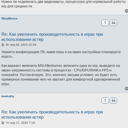
Нужно ли подключать две видеокарты, процессора для нормальной работы
щ
игр для средних пк.
е
н
и
е
WarpBossa
Re: Как увеличить производительность в играх при
использовании астер
С
Вт янв 28, 2025 22:59
о
о
Укажите конфигурацию ПК, какие игры и на каких настройках планируете
б
играть.
щ
е
н
Как вариант включите MSI Afterburner, включите одну из игр, выведите на
и
экран загруженность системы в процентах - CPU/GPU/RAM и FPS и
е
поиграйте. Потом вторую. Это, конечно, весьма условно, но будет хоть
примерное понимание чего не хватает для комфортной одновременной
игры.
tomkathy
Re: Как увеличить производительность в играх при
использовании астер
С
Чт апр 17, 2025 7:19
о