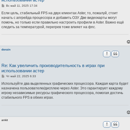
С
Вс май 11, 2025 17:34
о
о
Если цель, стабильный FPS на двух клиентах Aster, то, пожалуй, стоит
б
начать с апгрейда процессора и добавить ОЗУ. Две видеокарты могут
щ
помочь, но только если правильно настроить профили в Aster. Важно ещё
е
н
следить за температурой, перегрев тоже влияет на фпс.
и
е
dorain
Re: Как увеличить производительность в играх при
использовании астер
С
Чт май 22, 2025 6:33
о
о
Используйте два выделенных графических процессора. Каждая карта будет
б
назначена пользователю/дисплею через Aster. Это гарантирует каждому
щ
игроку независимые ресурсы графического процессора, помогая достичь
е
н
стабильного FPS в обеих играх.
и
е
ankit