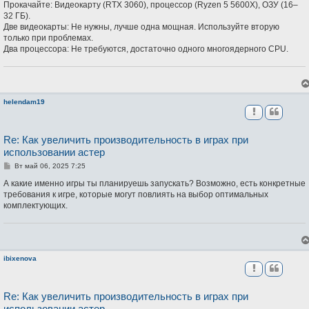
о
Прокачайте: Видеокарту (RTX 3060), процессор (Ryzen 5 5600X), ОЗУ (16–
б
32 ГБ).
щ
Две видеокарты: Не нужны, лучше одна мощная. Используйте вторую
е
н
только при проблемах.
и
Два процессора: Не требуются, достаточно одного многоядерного CPU.
е
helendam19
Re: Как увеличить производительность в играх при
использовании астер
С
Вт май 06, 2025 7:25
о
о
А какие именно игры ты планируешь запускать? Возможно, есть конкретные
б
требования к игре, которые могут повлиять на выбор оптимальных
щ
комплектующих.
е
н
и
е
ibixenova
Re: Как увеличить производительность в играх при
использовании астер