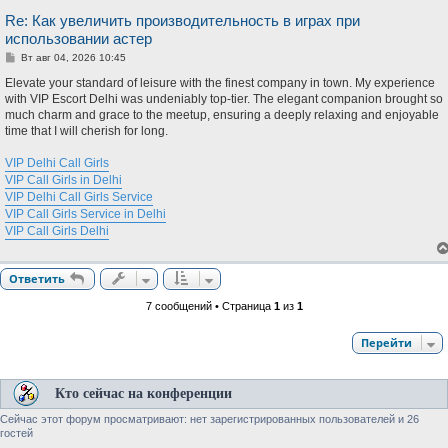
Re: Как увеличить производительность в играх при
использовании астер
С
Вт авг 04, 2026 10:45
о
о
Elevate your standard of leisure with the finest company in town. My experience
б
with VIP Escort Delhi was undeniably top-tier. The elegant companion brought so
щ
much charm and grace to the meetup, ensuring a deeply relaxing and enjoyable
е
н
time that I will cherish for long.
и
е
VIP Delhi Call Girls
VIP Call Girls in Delhi
VIP Delhi Call Girls Service
VIP Call Girls Service in Delhi
VIP Call Girls Delhi
Ответить
7 сообщений • Страница
1
из
1
Перейти
Кто сейчас на конференции
Сейчас этот форум просматривают: нет зарегистрированных пользователей и 26
гостей